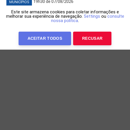
19h30 de 07/08/2026
MUNICÍPIOS
Este site armazena cookies para coletar informações e
melhorar sua experiência de navegação.
Settings
ou
consulte
nossa política
.
ACEITAR TODOS
RECUSAR
Junior Marabá acompanha avanço das
obras do primeiro shopping do Oeste
Realizado na quarta-feira (6), o encontro marcou uma
nova etapa da construção do empreendimento