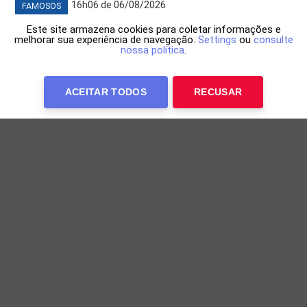
16h06 de 06/08/2026
FAMOSOS
Este site armazena cookies para coletar informações e
melhorar sua experiência de navegação.
Settings
ou
consulte
nossa política
.
ACEITAR TODOS
RECUSAR
Bruna Marquezine mostra detalhes de
cobertura luxuosa no Rio
Atriz aposta em decoração minimalista e prepara
mudança para uma mansão no Joá