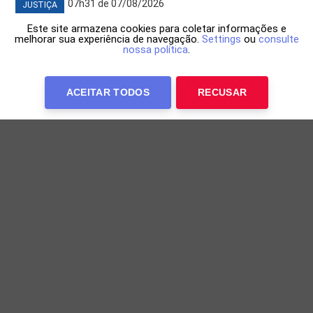
07h31 de 07/08/2026
JUSTIÇA
Este site armazena cookies para coletar informações e
melhorar sua experiência de navegação.
Settings
ou
consulte
nossa política
.
ACEITAR TODOS
RECUSAR
MPF abre procedimento para fiscalizar fios e
cabos em postes de Salvador
O documento determina como diligência inicial a
expedição de ofícios à Agência Nacional de
Telecomunicações (ANATEL) e à Agência Nacional de
Energia Elétrica [...]