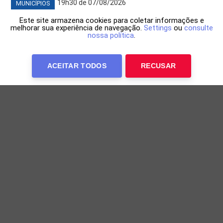
19h30 de 07/08/2026
MUNICÍPIOS
Este site armazena cookies para coletar informações e
melhorar sua experiência de navegação.
Settings
ou
consulte
nossa política
.
ACEITAR TODOS
RECUSAR
Junior Marabá acompanha avanço das
obras do primeiro shopping do Oeste
Realizado na quarta-feira (6), o encontro marcou uma
nova etapa da construção do empreendimento