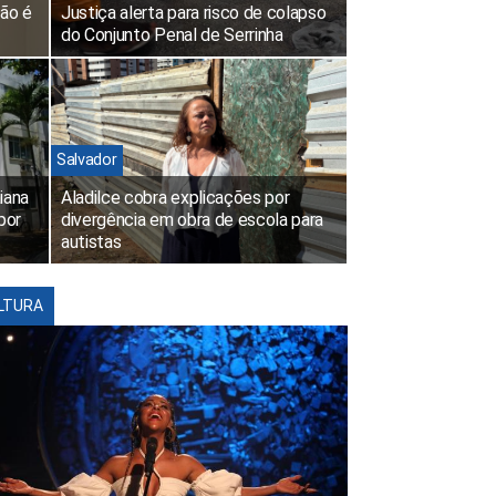
não é
Justiça alerta para risco de colapso
do Conjunto Penal de Serrinha
Salvador
iana
Aladilce cobra explicações por
por
divergência em obra de escola para
autistas
LTURA