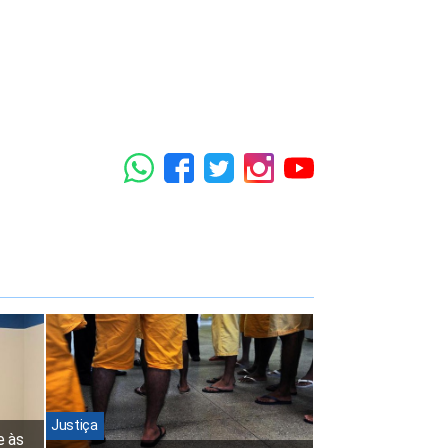
Justiça
e às