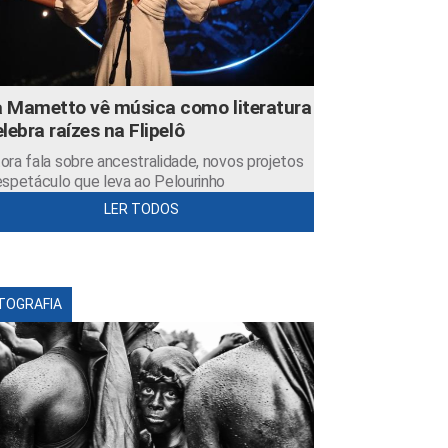
 Mametto vê música como literatura
elebra raízes na Flipelô
ora fala sobre ancestralidade, novos projetos
espetáculo que leva ao Pelourinho
LER TODOS
TOGRAFIA