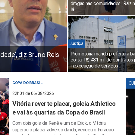
drogas nas comunidades: ‘Raiz 
lá’
Justiça
edade’, diz Bruno Reis
Promotoria manda prefeitura ba
cortar R$ 481 mil de contratos 
inexecução de serviços
COPA DO BRASIL
CU
22h01 de 06/08/2026
Vitória reverte placar, goleia Athletico
e vai às quartas da Copa do Brasil
Com dois gols de Renê e um de Erick, o Vitória
superou o placar adverso da ida, venceu o Furacão