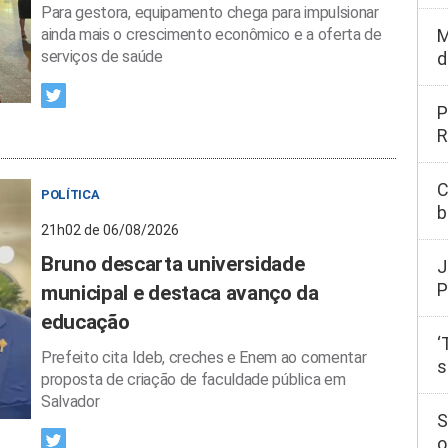
Para gestora, equipamento chega para impulsionar
ainda mais o crescimento econômico e a oferta de
M
serviços de saúde
d
P
R
C
POLÍTICA
b
21h02 de 06/08/2026
Bruno descarta universidade
J
P
municipal e destaca avanço da
educação
‘
Prefeito cita Ideb, creches e Enem ao comentar
s
proposta de criação de faculdade pública em
Salvador
S
o