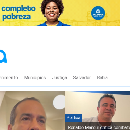
enimento
Municípios
Justiça
Salvador
Bahia
Política
Ronaldo Mansur critica combat