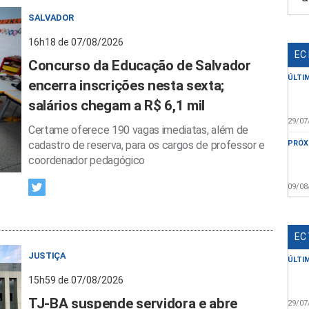
SALVADOR
16h18 de 07/08/2026
EC
Concurso da Educação de Salvador
ÚLTI
encerra inscrições nesta sexta;
salários chegam a R$ 6,1 mil
29/07
Certame oferece 190 vagas imediatas, além de
cadastro de reserva, para os cargos de professor e
PRÓX
coordenador pedagógico
09/08
EC
JUSTIÇA
ÚLTI
15h59 de 07/08/2026
TJ-BA suspende servidora e abre
29/07