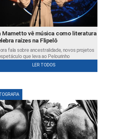
 Mametto vê música como literatura
elebra raízes na Flipelô
ora fala sobre ancestralidade, novos projetos
espetáculo que leva ao Pelourinho
LER TODOS
TOGRAFIA