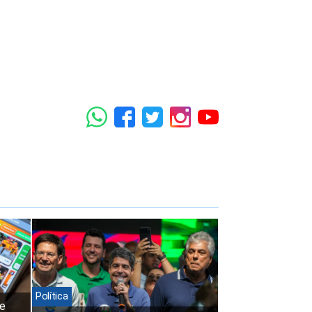
Política
ue