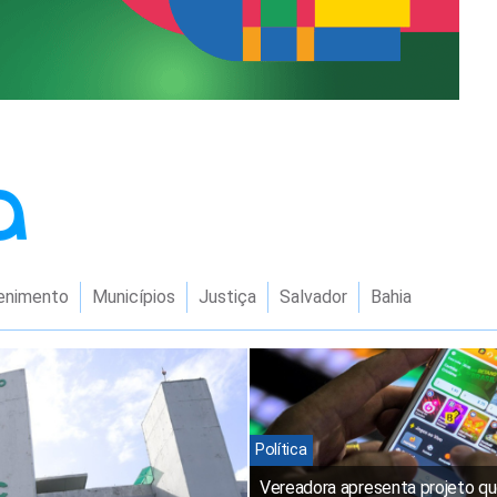
enimento
Municípios
Justiça
Salvador
Bahia
Política
Vereadora apresenta projeto q