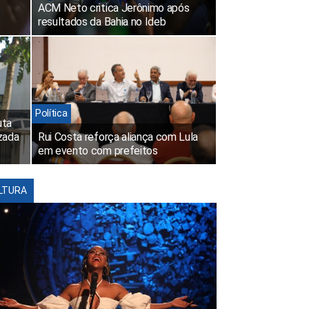
ACM Neto critica Jerônimo após
resultados da Bahia no Ideb
Política
uta
izada
Rui Costa reforça aliança com Lula
em evento com prefeitos
LTURA