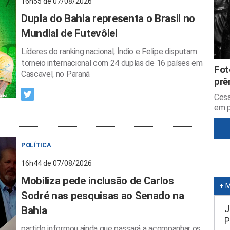
16h55 de 07/08/2026
Dupla do Bahia representa o Brasil no
Mundial de Futevôlei
Líderes do ranking nacional, Índio e Felipe disputam
torneio internacional com 24 duplas de 16 países em
Fot
Cascavel, no Paraná
prê
Cesa
em p
POLÍTICA
16h44 de 07/08/2026
Mobiliza pede inclusão de Carlos
+ 
Sodré nas pesquisas ao Senado na
J
Bahia
P
partido informou ainda que passará a acompanhar os