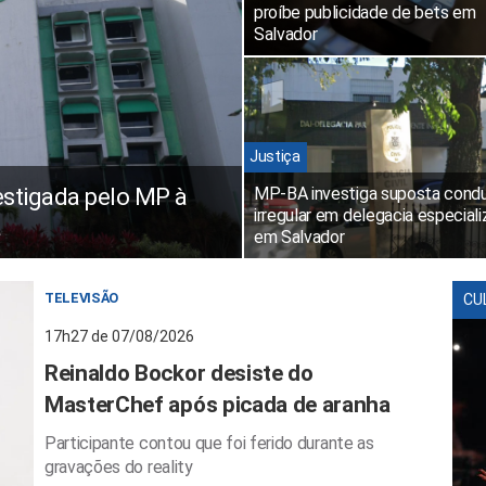
proíbe publicidade de bets em
Salvador
Justiça
vestigada pelo MP à
MP-BA investiga suposta cond
irregular em delegacia especial
a
em Salvador
TELEVISÃO
CU
17h27 de 07/08/2026
Reinaldo Bockor desiste do
MasterChef após picada de aranha
Participante contou que foi ferido durante as
gravações do reality