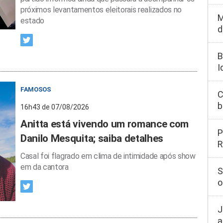
próximos levantamentos eleitorais realizados no
M
estado
d
B
I
FAMOSOS
C
b
16h43 de 07/08/2026
Anitta está vivendo um romance com
P
Danilo Mesquita; saiba detalhes
R
Casal foi flagrado em clima de intimidade após show
em da cantora
S
o
J
a