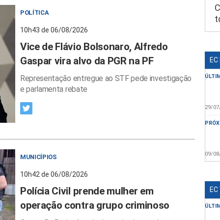
C
POLÍTICA
t
10h43 de 06/08/2026
Vice de Flávio Bolsonaro, Alfredo
Gaspar vira alvo da PGR na PF
EC
ÚLTI
Representação entregue ao STF pede investigação
e parlamenta rebate
29/07
PRÓX
09/08
MUNICÍPIOS
10h42 de 06/08/2026
Polícia Civil prende mulher em
EC
operação contra grupo criminoso
ÚLTI