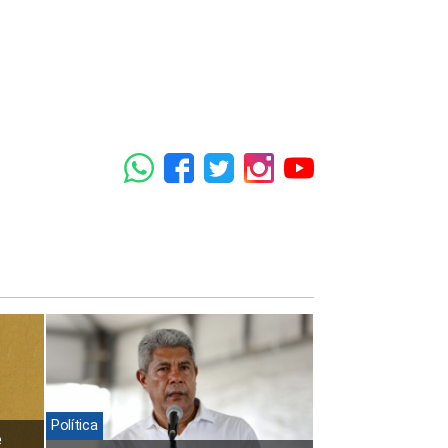
Política
e