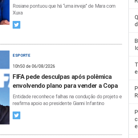
R
Rosiane pontuou que há “uma inveja” de Mara com
Xuxa
Q
d
B
I
ESPORTE
T
10h50 de 06/08/2026
e
FIFA pede desculpas após polêmica
envolvendo plano para vender a Copa
P
R
Entidade reconhece falhas na condução do projeto e
reafirma apoio ao presidente Gianni Infantino
P
c
e