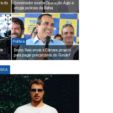
ra do
Governador exalta Operação Ágio e
elogia polícias da Bahia
Política
de
Bruno Reis envia à Câmara projeto
para pagar precatórios do Fundef
SICA