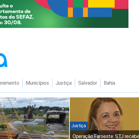
enimento
Municípios
Justiça
Salvador
Bahia
Justiça
Operação Faroeste: STJ receb