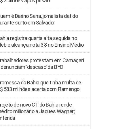
$ 2 bilhões após prisão
uem é Darino Sena, jornalista detido
urante surto em Salvador
ahia registra quarta alta seguida no
deb e alcança nota 3,8 no Ensino Médio
rabalhadores protestam em Camaçari
 denunciam ‘descaso’ da BYD
romessa do Bahia que tinha multa de
$ 583 milhões acerta com Flamengo
rojeto de novo CT do Bahia rende
rédito milionário a Jaques Wagner;
ntenda