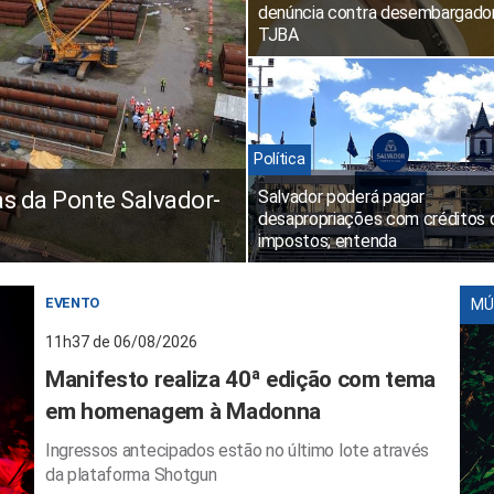
denúncia contra desembargado
TJBA
Política
as da Ponte Salvador-
Salvador poderá pagar
desapropriações com créditos 
impostos; entenda
EVENTO
MÚ
11h37 de 06/08/2026
Manifesto realiza 40ª edição com tema
em homenagem à Madonna
Ingressos antecipados estão no último lote através
da plataforma Shotgun