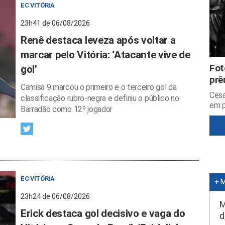
EC VITÓRIA
23h41 de 06/08/2026
Renê destaca leveza após voltar a
marcar pelo Vitória: ‘Atacante vive de
Fot
gol’
prê
Camisa 9 marcou o primeiro e o terceiro gol da
Cesa
classificação rubro-negra e definiu o público no
em p
Barradão como 12º jogador
EC VITÓRIA
+ 
23h24 de 06/08/2026
M
Erick destaca gol decisivo e vaga do
d