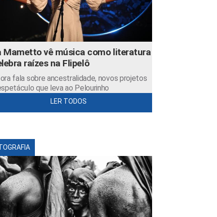
 Mametto vê música como literatura
elebra raízes na Flipelô
ora fala sobre ancestralidade, novos projetos
espetáculo que leva ao Pelourinho
LER TODOS
TOGRAFIA