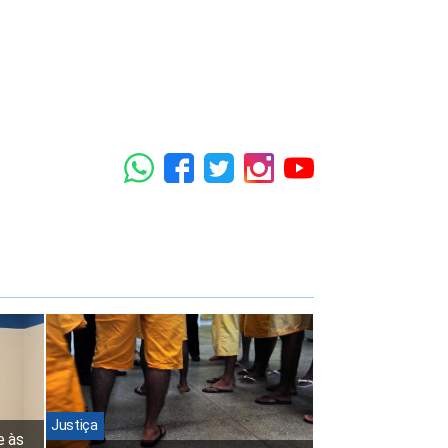
Justiça
e às