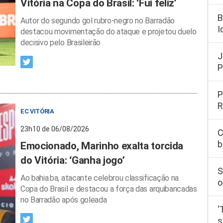
Vitória na Copa do Brasil: ‘Fui feliz’
B
Autor do segundo gol rubro-negro no Barradão
I
destacou movimentação do ataque e projetou duelo
decisivo pelo Brasileirão
J
P
P
R
EC VITÓRIA
23h10 de 06/08/2026
C
b
Emocionado, Marinho exalta torcida
do Vitória: ‘Ganha jogo’
S
Ao bahia.ba, atacante celebrou classificação na
o
Copa do Brasil e destacou a força das arquibancadas
no Barradão após goleada
‘
s