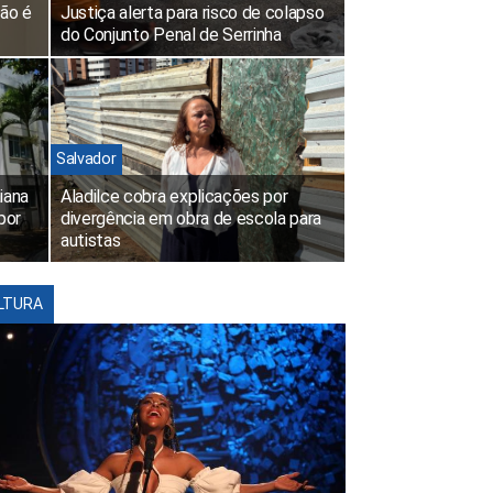
não é
Justiça alerta para risco de colapso
do Conjunto Penal de Serrinha
Salvador
iana
Aladilce cobra explicações por
por
divergência em obra de escola para
autistas
LTURA