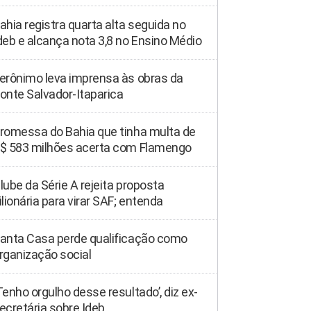
ahia registra quarta alta seguida no
deb e alcança nota 3,8 no Ensino Médio
erônimo leva imprensa às obras da
onte Salvador-Itaparica
romessa do Bahia que tinha multa de
$ 583 milhões acerta com Flamengo
lube da Série A rejeita proposta
ilionária para virar SAF; entenda
anta Casa perde qualificação como
rganização social
Tenho orgulho desse resultado’, diz ex-
ecretária sobre Ideb