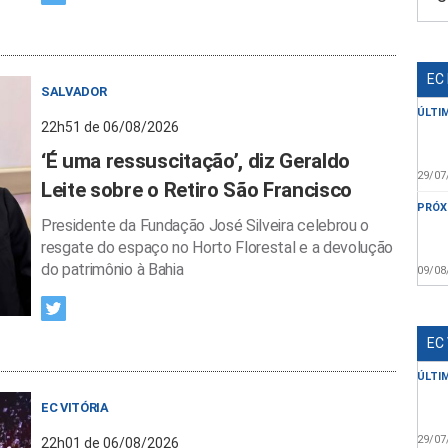
EC
SALVADOR
ÚLTI
22h51 de 06/08/2026
‘É uma ressuscitação’, diz Geraldo
29/07
Leite sobre o Retiro São Francisco
PRÓX
Presidente da Fundação José Silveira celebrou o
resgate do espaço no Horto Florestal e a devolução
do patrimônio à Bahia
09/08
EC
ÚLTI
EC VITÓRIA
29/07
22h01 de 06/08/2026