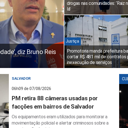
drogas nas comunidades: ‘Raiz 
lá’
Justiça
edade’, diz Bruno Reis
Promotoria manda prefeitura ba
cortar R$ 481 mil de contratos 
inexecução de serviços
SALVADOR
CU
06h09 de 07/08/2026
PM retira 88 câmeras usadas por
facções em bairros de Salvador
Os equipamentos eram utilizados para monitorar a
movimentação policial e alertar criminosos sobre a