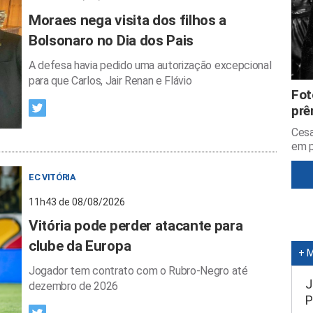
Moraes nega visita dos filhos a
Bolsonaro no Dia dos Pais
A defesa havia pedido uma autorização excepcional
para que Carlos, Jair Renan e Flávio
Fot
prê
Cesa
em p
EC VITÓRIA
11h43 de 08/08/2026
Vitória pode perder atacante para
clube da Europa
+ 
Jogador tem contrato com o Rubro-Negro até
J
dezembro de 2026
P