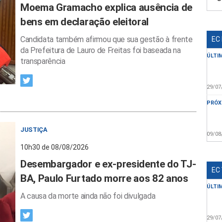
Moema Gramacho explica ausência de
bens em declaração eleitoral
Candidata também afirmou que sua gestão à frente
EC
da Prefeitura de Lauro de Freitas foi baseada na
ÚLTI
transparência
29/07
PRÓX
JUSTIÇA
09/08
10h30 de 08/08/2026
Desembargador e ex-presidente do TJ-
EC
BA, Paulo Furtado morre aos 82 anos
ÚLTI
A causa da morte ainda não foi divulgada
29/07