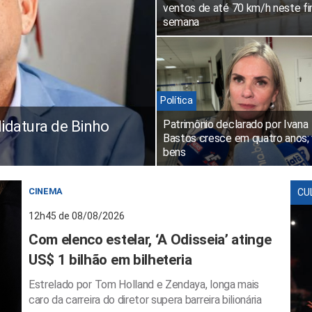
ventos de até 70 km/h neste f
semana
Política
datura de Binho
Patrimônio declarado por Ivana
Bastos cresce em quatro anos; 
bens
CINEMA
CU
12h45 de 08/08/2026
Com elenco estelar, ‘A Odisseia’ atinge
US$ 1 bilhão em bilheteria
Estrelado por Tom Holland e Zendaya, longa mais
caro da carreira do diretor supera barreira bilionária