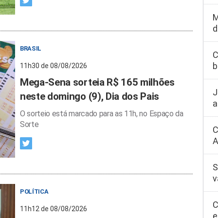
M
d
BRASIL
C
b
11h30 de 08/08/2026
Mega-Sena sorteia R$ 165 milhões
J
neste domingo (9), Dia dos Pais
a
O sorteio está marcado para as 11h, no Espaço da
Sorte
C
A
S
v
POLÍTICA
C
11h12 de 08/08/2026
e