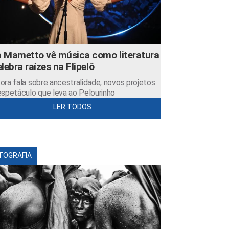
 Mametto vê música como literatura
elebra raízes na Flipelô
ora fala sobre ancestralidade, novos projetos
espetáculo que leva ao Pelourinho
LER TODOS
TOGRAFIA