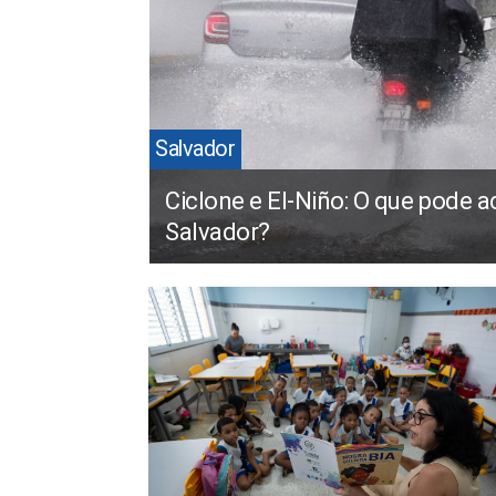
Salvador
Ciclone e El-Niño: O que pode 
Salvador?