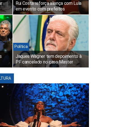
or
Rui Costa reforça aliança com Lula
em evento com prefeitos
Política
s
Jaques Wagner tem depoimento à
PF cancelado no caso Master
LTURA