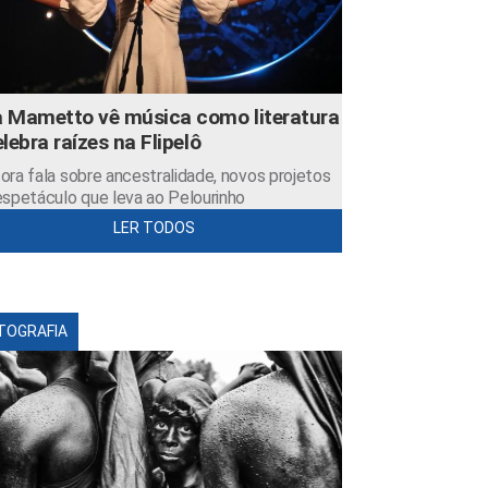
 Mametto vê música como literatura
elebra raízes na Flipelô
ora fala sobre ancestralidade, novos projetos
espetáculo que leva ao Pelourinho
LER TODOS
TOGRAFIA