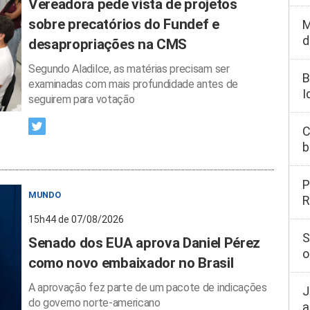
Vereadora pede vista de projetos
sobre precatórios do Fundef e
M
d
desapropriações na CMS
Segundo Aladilce, as matérias precisam ser
B
examinadas com mais profundidade antes de
I
seguirem para votação
C
b
P
MUNDO
R
15h44 de 07/08/2026
S
Senado dos EUA aprova Daniel Pérez
o
como novo embaixador no Brasil
A aprovação fez parte de um pacote de indicações
J
do governo norte-americano
a