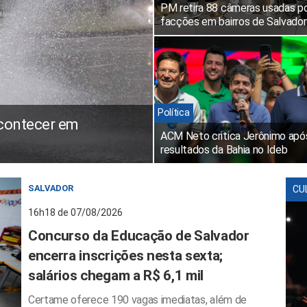
PM retira 88 câmeras usadas p
facções em bairros de Salvador
Política
acontecer em
ACM Neto critica Jerônimo apó
resultados da Bahia no Ideb
SALVADOR
CU
16h18 de 07/08/2026
Concurso da Educação de Salvador
encerra inscrições nesta sexta;
salários chegam a R$ 6,1 mil
Certame oferece 190 vagas imediatas, além de