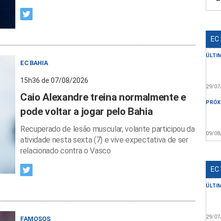
EC
ÚLTI
EC BAHIA
15h36 de 07/08/2026
29/07
Caio Alexandre treina normalmente e
PRÓX
pode voltar a jogar pelo Bahia
Recuperado de lesão muscular, volante participou da
09/08
atividade nesta sexta (7) e vive expectativa de ser
relacionado contra o Vasco
EC
ÚLTI
29/07
FAMOSOS