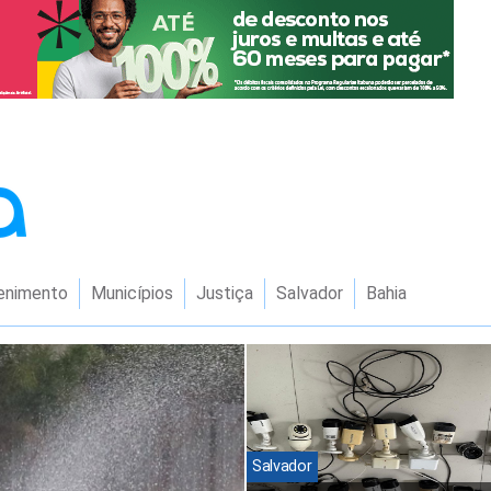
enimento
Municípios
Justiça
Salvador
Bahia
Salvador