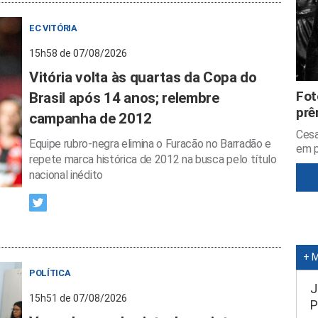
EC VITÓRIA
15h58 de 07/08/2026
Vitória volta às quartas da Copa do
Fot
Brasil após 14 anos; relembre
prê
campanha de 2012
Cesa
Equipe rubro-negra elimina o Furacão no Barradão e
em p
repete marca histórica de 2012 na busca pelo título
nacional inédito
+ 
POLÍTICA
J
15h51 de 07/08/2026
P