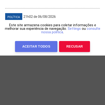
21h02 de 06/08/2026
POLÍTICA
Este site armazena cookies para coletar informações e
melhorar sua experiência de navegação.
Settings
ou
consulte
nossa política
.
ACEITAR TODOS
RECUSAR
Bruno descarta universidade municipal e
destaca avanço da educação
Prefeito cita Ideb, creches e Enem ao comentar
proposta de criação de faculdade pública em Salvador