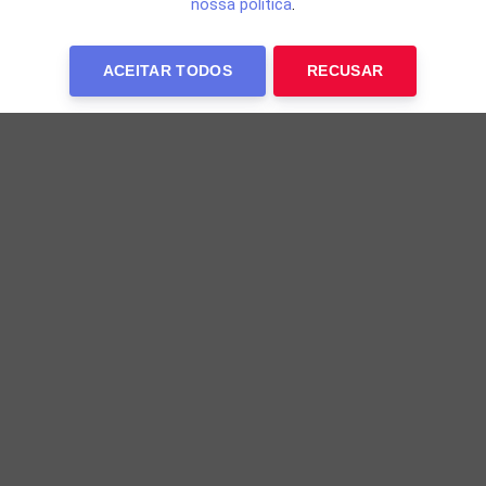
nossa política
.
ACEITAR TODOS
RECUSAR
VÍDEO: Alice Carvalho e O Kannalha revelam
detalhes de relações simultâneas com Preta
Gil
Último episódio de Meu Nome é Preta, série documental
disponível no Globoplay, traz relatos de pessoas que
tiveram vínculos especiais com Preta Gil
20h30 de 08/08/2026
EVENTO