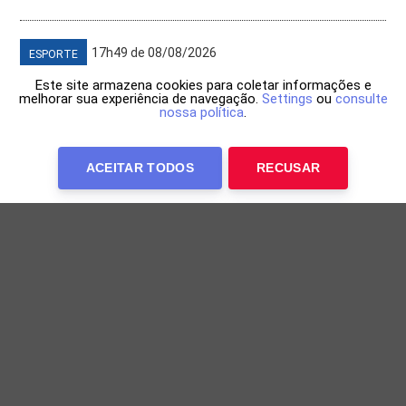
17h49 de 08/08/2026
ESPORTE
Este site armazena cookies para coletar informações e
melhorar sua experiência de navegação.
Settings
ou
consulte
nossa política
.
ACEITAR TODOS
RECUSAR
Lorrane Oliveira conquista ouro nas barras
assimétricas no Brasileiro de Ginástica
Ginasta foi a última competidora a entrar em ação nas
barras assimétricas