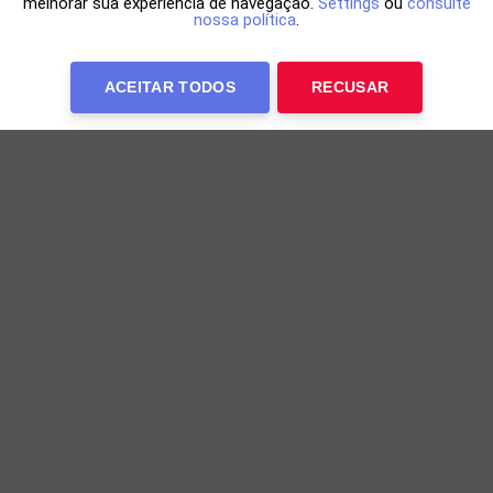
melhorar sua experiência de navegação.
Settings
ou
consulte
nossa política
.
ACEITAR TODOS
RECUSAR
‘Não é uma decisão pessoal’, afirmou Muniz
sobre apoio a Neto
Muniz diz que decisão segue orientação do grupo
19h22 de 05/08/2026
EC VITÓRIA