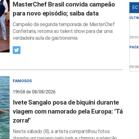
MasterChef Brasil convida campeão
EC
para novo episódio; saiba data
ÚLTI
Campeão da segunda temporada de MasterChef
Confeitaria, retorna ao talent show para dar uma
verdadeira aula de gastronomia
29/07
PRÓX
09/08
FAMOSOS
19h58 de 08/08/2026
Ivete Sangalo posa de biquíni durante
viagem com namorado pela Europa: ‘Tá
zorra!’
Neste sábado (8), a artista compartilhou fotos
durante um passeio pelo país e chamou a atenção