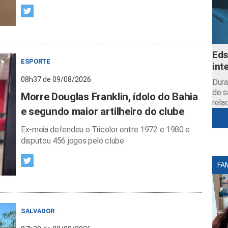
Eds
ESPORTE
int
08h37 de 09/08/2026
Dura
de s
Morre Douglas Franklin, ídolo do Bahia
rela
e segundo maior artilheiro do clube
Ex-meia defendeu o Tricolor entre 1972 e 1980 e
disputou 456 jogos pelo clube
FA
SALVADOR