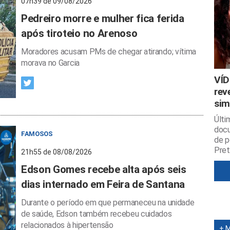
07h39 de 09/08/2026
Pedreiro morre e mulher fica ferida
após tiroteio no Arenoso
Moradores acusam PMs de chegar atirando; vítima
morava no Garcia
VÍD
rev
sim
Últi
docu
FAMOSOS
de p
Pret
21h55 de 08/08/2026
Edson Gomes recebe alta após seis
dias internado em Feira de Santana
Durante o período em que permaneceu na unidade
de saúde, Edson também recebeu cuidados
relacionados à hipertensão
+ 