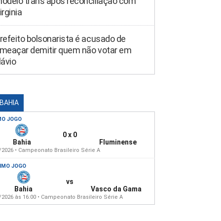
odelo trans após reconciliação com
irginia
refeito bolsonarista é acusado de
meaçar demitir quem não votar em
lávio
 BAHIA
MO JOGO
0 x 0
Bahia
Fluminense
/2026 • Campeonato Brasileiro Série A
IMO JOGO
vs
Bahia
Vasco da Gama
/2026 às 16:00 • Campeonato Brasileiro Série A