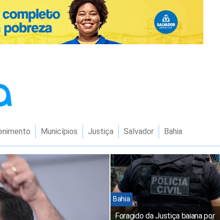
enimento
Municípios
Justiça
Salvador
Bahia
Bahia
Foragido da Justiça baiana por