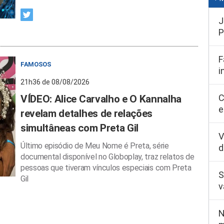
J
P
F
FAMOSOS
i
21h36 de 08/08/2026
C
VÍDEO: Alice Carvalho e O Kannalha
e
revelam detalhes de relações
simultâneas com Preta Gil
V
Último episódio de Meu Nome é Preta, série
d
documental disponível no Globoplay, traz relatos de
pessoas que tiveram vínculos especiais com Preta
S
Gil
v
N