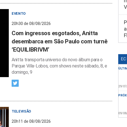
m
V
EVENTO
P
20h30 de 08/08/2026
a
Com ingressos esgotados, Anitta
F
desembarca em São Paulo com turnê
‘EQUILIBRIVM’
EC
Anitta transporta universo do novo álbum para o
Parque Villa-Lobos, com shows neste sábado, 8, e
ÚLTI
domingo, 9
29/07
PRÓX
TELEVISÃO
09/08
20h11 de 08/08/2026