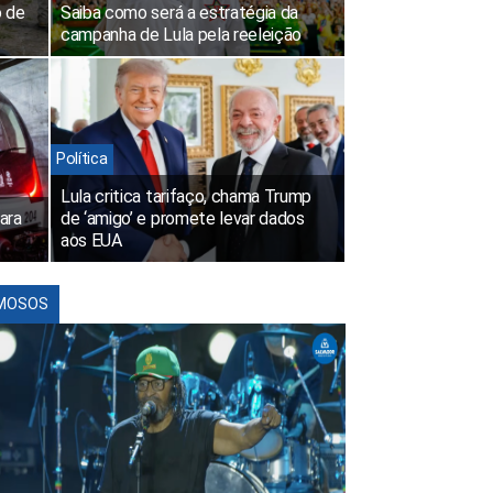
o de
Saiba como será a estratégia da
campanha de Lula pela reeleição
Política
Lula critica tarifaço, chama Trump
ara
de ‘amigo’ e promete levar dados
aos EUA
MOSOS