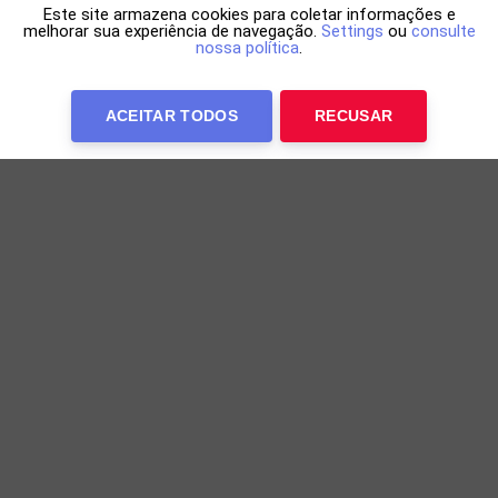
Este site armazena cookies para coletar informações e
melhorar sua experiência de navegação.
Settings
ou
consulte
nossa política
.
ACEITAR TODOS
RECUSAR
Reinaldo Bockor desiste do MasterChef após
picada de aranha
Participante contou que foi ferido durante as gravações
do reality
17h04 de 07/08/2026
TELEVISÃO