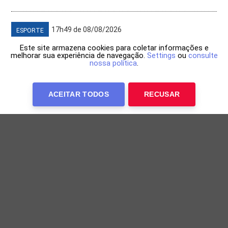
17h49 de 08/08/2026
ESPORTE
Este site armazena cookies para coletar informações e
melhorar sua experiência de navegação.
Settings
ou
consulte
nossa política
.
ACEITAR TODOS
RECUSAR
Lorrane Oliveira conquista ouro nas barras
assimétricas no Brasileiro de Ginástica
Ginasta foi a última competidora a entrar em ação nas
barras assimétricas