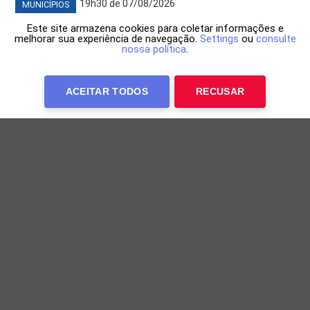
19h30 de 07/08/2026
MUNICÍPIOS
Este site armazena cookies para coletar informações e
melhorar sua experiência de navegação.
Settings
ou
consulte
nossa política
.
ACEITAR TODOS
RECUSAR
Junior Marabá acompanha avanço das
obras do primeiro shopping do Oeste
Realizado na quarta-feira (6), o encontro marcou uma
nova etapa da construção do empreendimento