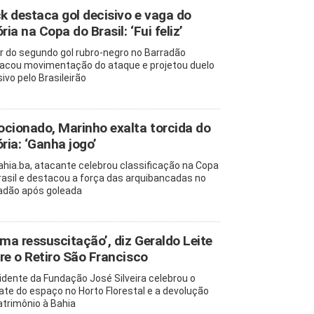
ck destaca gol decisivo e vaga do
ria na Copa do Brasil: ‘Fui feliz’
r do segundo gol rubro-negro no Barradão
acou movimentação do ataque e projetou duelo
ivo pelo Brasileirão
cionado, Marinho exalta torcida do
ória: ‘Ganha jogo’
ahia.ba, atacante celebrou classificação na Copa
rasil e destacou a força das arquibancadas no
adão após goleada
uma ressuscitação’, diz Geraldo Leite
re o Retiro São Francisco
idente da Fundação José Silveira celebrou o
ate do espaço no Horto Florestal e a devolução
atrimônio à Bahia