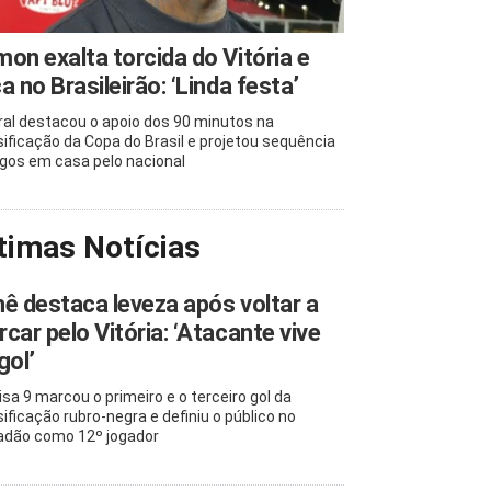
on exalta torcida do Vitória e
a no Brasileirão: ‘Linda festa’
ral destacou o apoio dos 90 minutos na
sificação da Copa do Brasil e projetou sequência
ogos em casa pelo nacional
timas Notícias
ê destaca leveza após voltar a
car pelo Vitória: ‘Atacante vive
gol’
sa 9 marcou o primeiro e o terceiro gol da
sificação rubro-negra e definiu o público no
adão como 12º jogador