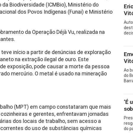
da Biodiversidade (ICMBio), Ministério do
Eri
ional dos Povos Indígenas (Funai) e Ministério
Vitó
Auto
dest
bramento da Operação Déjà Vu, realizada na
decis
hantes.
teve início a partir de denúncias de exploração
Emo
neto na extração ilegal de ouro. Este
Vit
 de exposição, pode causar a morte da pessoa
Ao b
trado mercúrio. O metal é usado na mineração
do B
Barr
‘É 
Trabalho (MPT) em campo constataram que mais
sob
, cozinheiras e gerentes, enfrentavam jornadas
Pres
árias dos locais de trabalho, sem acesso a
resg
decorrentes do uso de substâncias químicas
do p