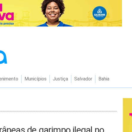
enimento
Municípios
Justiça
Salvador
Bahia
râneas de garimpo ilegal no