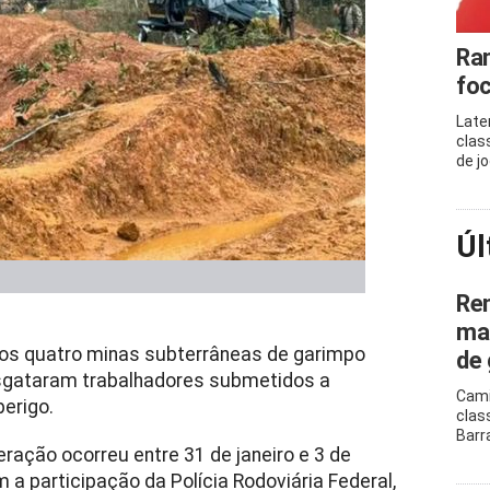
Ram
foc
Late
clas
de j
Úl
Ren
mar
ivos quatro minas subterrâneas de garimpo
de 
esgataram trabalhadores submetidos a
Cami
erigo.
clas
Barr
ração ocorreu entre 31 de janeiro e 3 de
a participação da Polícia Rodoviária Federal,