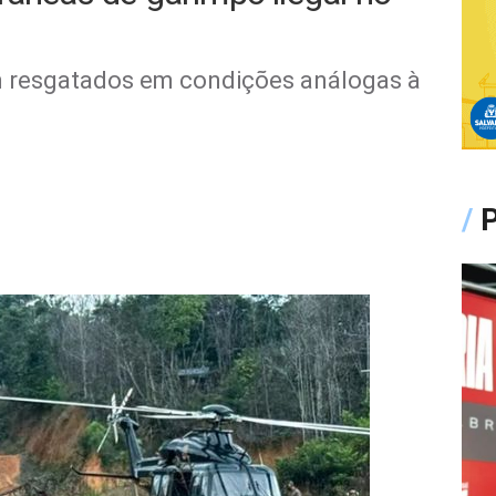
m resgatados em condições análogas à
/
P