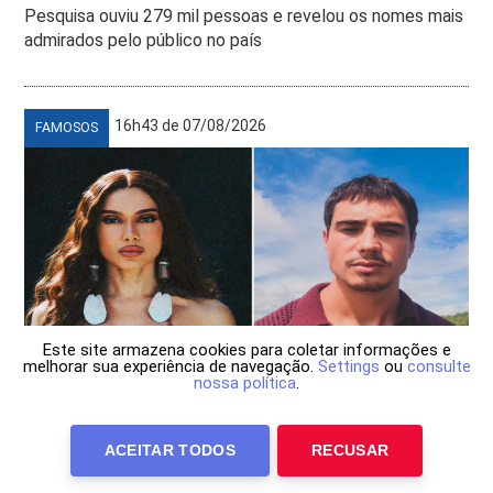
Pesquisa ouviu 279 mil pessoas e revelou os nomes mais
admirados pelo público no país
16h43 de 07/08/2026
FAMOSOS
Este site armazena cookies para coletar informações e
melhorar sua experiência de navegação.
Settings
ou
consulte
nossa política
.
Anitta está vivendo um romance com Danilo
ACEITAR TODOS
RECUSAR
Mesquita; saiba detalhes