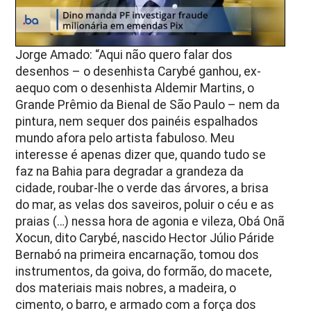
Próximo vídeo em 5
Cancelar
Jorge Amado: “Aqui não quero falar dos
desenhos – o desenhista Carybé ganhou, ex-
aequo com o desenhista Aldemir Martins, o
Grande Prêmio da Bienal de São Paulo – nem da
pintura, nem sequer dos painéis espalhados
mundo afora pelo artista fabuloso. Meu
interesse é apenas dizer que, quando tudo se
faz na Bahia para degradar a grandeza da
cidade, roubar-lhe o verde das árvores, a brisa
do mar, as velas dos saveiros, poluir o céu e as
praias (…) nessa hora de agonia e vileza, Obá Onã
Xocun, dito Carybé, nascido Hector Júlio Páride
Bernabó na primeira encarnação, tomou dos
instrumentos, da goiva, do formão, do macete,
dos materiais mais nobres, a madeira, o
cimento, o barro, e armado com a força dos