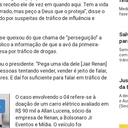
fin
 recebo ele de vez em quando aqui. Tem a vida
Medi
errado, mas peço a Deus que o proteja”, disse o
fase
do por suspeitas de tráfico de influência e
Sal
o se queixou do que chama de “perseguição” a
par
blico a informação de que a avó da primeira-
Semo
esa por tráfico de drogas.
com 
trân
u o presidente. “Pega uma ida dele [Jair Renan]
pessoas tentando vender, vender é jeito de falar,
es. E daí foi suficiente para falar em tráfico de
Jus
da 
A de
O caso envolvendo o 04 refere-se à
e Au
doação de um carro elétrico avaliado em
s
(Sin
R$ 90 mil a Allan Lucena, sócio da
empresa de Renan, a Bolsonaro Jr
Eventos e Mídia. O veículo foi