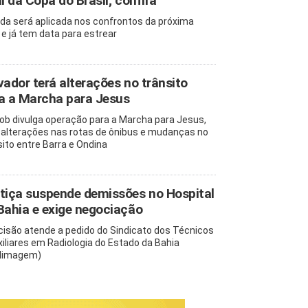
al da Copa do Brasil; confira
da será aplicada nos confrontos da próxima
 e já tem data para estrear
vador terá alterações no trânsito
a a Marcha para Jesus
b divulga operação para a Marcha para Jesus,
alterações nas rotas de ônibus e mudanças no
sito entre Barra e Ondina
tiça suspende demissões no Hospital
Bahia e exige negociação
cisão atende a pedido do Sindicato dos Técnicos
xiliares em Radiologia do Estado da Bahia
dimagem)