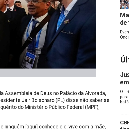
Mar
de 
Even
Ondi
Úl
Jus
emb
O TR
a Assembleia de Deus no Palácio da Alvorada,
para
presidente Jair Bolsonaro (PL) disse não saber se
baf
inquérito do Ministério Público Federal (MPF),
CBF
e ninguém [aqui] conhece ele, vive com a mãe,