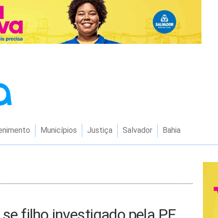
enimento
Municípios
Justiça
Salvador
Bahia
se filho investigado pela PF