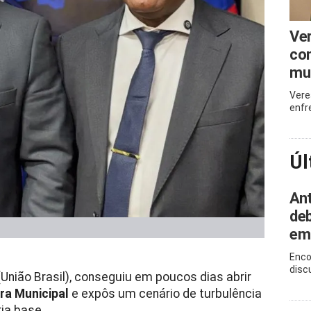
Ve
com
mu
Vere
enfr
Úl
Ant
deb
em
Enco
disc
União Brasil), conseguiu em poucos dias abrir
a Municipal
e expôs um cenário de turbulência
ia base.