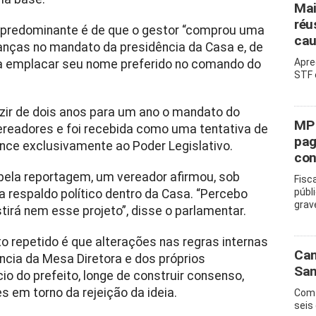
Mai
réu
ra predominante é de que o gestor “comprou uma
cau
nças no mandato da presidência da Casa e, de
Apre
ara emplacar seu nome preferido no comando do
STF 
uzir de dois anos para um ano o mandato do
MP 
ereadores e foi recebida como uma tentativa de
pag
nce exclusivamente ao Poder Legislativo.
con
 pela reportagem, um vereador afirmou, sob
Fisc
públ
ra respaldo político dentro da Casa. “Percebo
grav
tirá nem esse projeto”, disse o parlamentar.
to repetido é que alterações nas regras internas
Cam
ncia da Mesa Diretora e dos próprios
San
io do prefeito, longe de construir consenso,
s em torno da rejeição da ideia.
Com 
seis