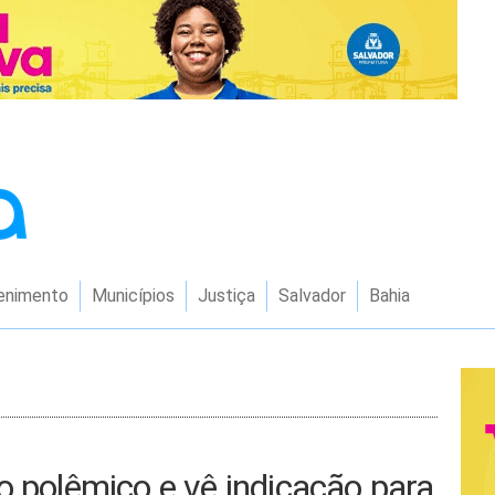
enimento
Municípios
Justiça
Salvador
Bahia
o polêmico e vê indicação para