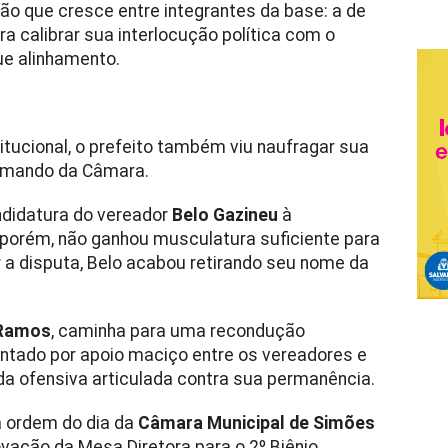
ão que cresce entre integrantes da base: a de
a calibrar sua interlocução política com o
ue alinhamento.
tucional, o prefeito também viu naufragar sua
comando da Câmara.
ndidatura do vereador
Belo Gazineu
à
porém, não ganhou musculatura suficiente para
r a disputa, Belo acabou retirando seu nome da
 Ramos
, caminha para uma recondução
ntado por apoio maciço entre os vereadores e
da ofensiva articulada contra sua permanência.
a ordem do dia da
Câmara Municipal de Simões
novação da Mesa Diretora para o 2º Biênio