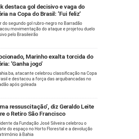
ck destaca gol decisivo e vaga do
ria na Copa do Brasil: ‘Fui feliz’
r do segundo gol rubro-negro no Barradão
acou movimentação do ataque e projetou duelo
ivo pelo Brasileirão
cionado, Marinho exalta torcida do
ória: ‘Ganha jogo’
ahia.ba, atacante celebrou classificação na Copa
rasil e destacou a força das arquibancadas no
adão após goleada
uma ressuscitação’, diz Geraldo Leite
re o Retiro São Francisco
idente da Fundação José Silveira celebrou o
ate do espaço no Horto Florestal e a devolução
atrimônio à Bahia