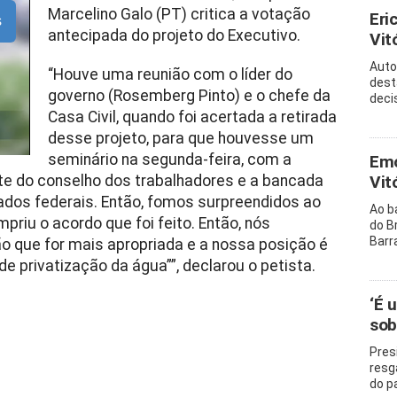
Marcelino Galo (PT) critica a votação
Eri
s
antecipada do projeto do Executivo.
Vitó
Auto
“Houve uma reunião com o líder do
dest
governo (Rosemberg Pinto) e o chefe da
decis
Casa Civil, quando foi acertada a retirada
desse projeto, para que houvesse um
seminário na segunda-feira, com a
Emo
nte do conselho dos trabalhadores e a bancada
Vit
dos federais. Então, fomos surpreendidos ao
Ao b
riu o acordo que foi feito. Então, nós
do B
Barr
o que for mais apropriada e a nossa posição é
e privatização da água””, declarou o petista.
‘É 
sob
Pres
resg
do p