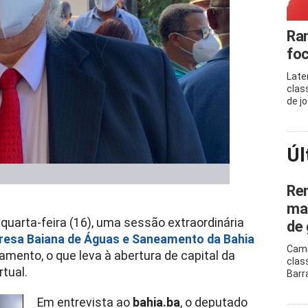
Ram
foc
Late
clas
de j
Úl
Ren
mar
 quarta-feira (16), uma sessão extraordinária
de 
resa Baiana de Águas e Saneamento da Bahia
Cami
amento, o que leva à abertura de capital da
clas
rtual.
Barr
Em entrevista ao
bahia.ba
, o deputado