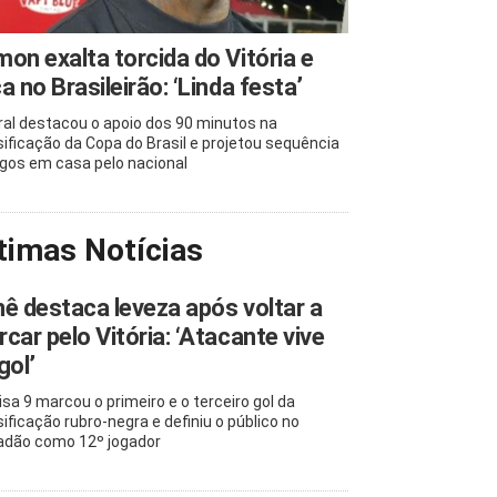
on exalta torcida do Vitória e
a no Brasileirão: ‘Linda festa’
ral destacou o apoio dos 90 minutos na
sificação da Copa do Brasil e projetou sequência
ogos em casa pelo nacional
timas Notícias
ê destaca leveza após voltar a
car pelo Vitória: ‘Atacante vive
gol’
sa 9 marcou o primeiro e o terceiro gol da
sificação rubro-negra e definiu o público no
adão como 12º jogador