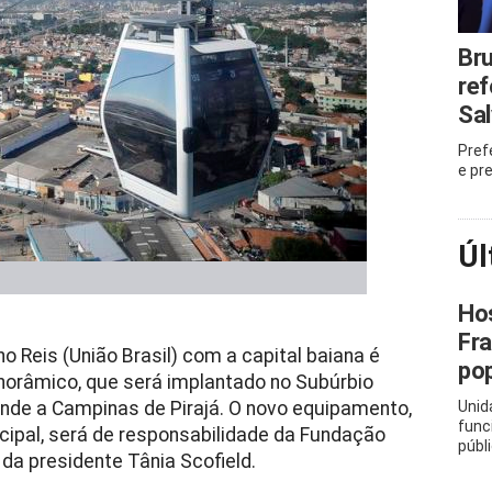
Bru
ref
Sa
Pref
e pr
Úl
Hos
Fra
Reis (União Brasil) com a capital baiana é
pop
panorâmico, que será implantado no Subúrbio
Grande a Campinas de Pirajá. O novo equipamento,
Unid
func
cipal, será de responsabilidade da Fundação
públ
da presidente Tânia Scofield.