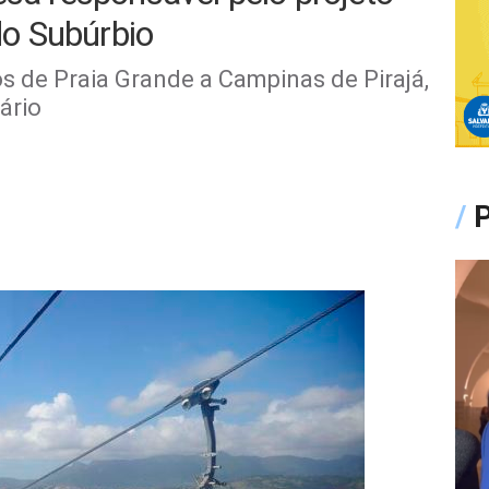
 do Subúrbio
os de Praia Grande a Campinas de Pirajá,
ário
/
P