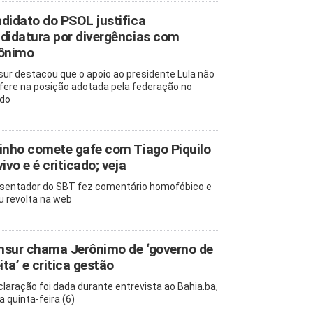
didato do PSOL justifica
didatura por divergências com
ônimo
ur destacou que o apoio ao presidente Lula não
rfere na posição adotada pela federação no
do
inho comete gafe com Tiago Piquilo
vivo e é criticado; veja
sentador do SBT fez comentário homofóbico e
u revolta na web
sur chama Jerônimo de ‘governo de
eita’ e critica gestão
claração foi dada durante entrevista ao Bahia.ba,
a quinta-feira (6)