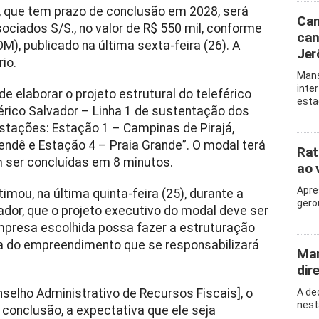
e, que tem prazo de conclusão em 2028, será
Can
ciados S/S., no valor de R$ 550 mil, conforme
can
OM), publicado na última sexta-feira (26). A
Jer
rio.
Mans
inte
 elaborar o projeto estrutural do teleférico
esta
érico Salvador – Linha 1 de sustentação dos
stações: Estação 1 – Campinas de Pirajá,
endê e Estação 4 – Praia Grande”. O modal terá
Rat
 ser concluídas em 8 minutos.
ao 
Apre
mou, na última quinta-feira (25), durante a
gero
ador, que o projeto executivo do modal deve ser
mpresa escolhida possa fazer a estruturação
ha do empreendimento que se responsabilizará
Man
dir
selho Administrativo de Recursos Fiscais], o
A de
nest
 conclusão, a expectativa que ele seja