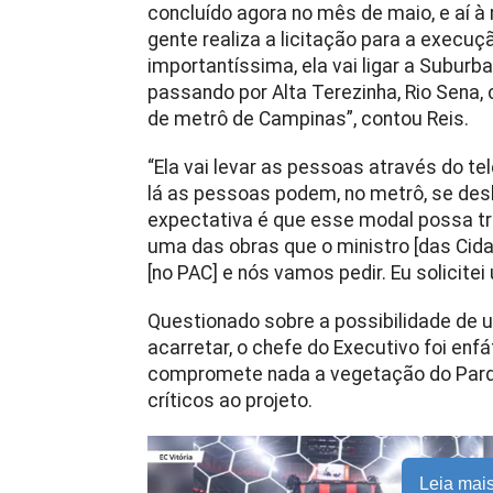
concluído agora no mês de maio, e aí à
gente realiza a licitação para a execu
importantíssima, ela vai ligar a Suburba
passando por Alta Terezinha, Rio Sena, 
de metrô de Campinas”, contou Reis.
“Ela vai levar as pessoas através do te
lá as pessoas podem, no metrô, se desl
expectativa é que esse modal possa tr
uma das obras que o ministro [das Cida
[no PAC] e nós vamos pedir. Eu solicite
Questionado sobre a possibilidade de 
acarretar, o chefe do Executivo foi enf
compromete nada a vegetação do Parq
críticos ao projeto.
Leia mai