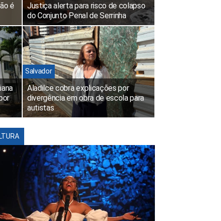
não é
Justiça alerta para risco de colapso
do Conjunto Penal de Serrinha
Salvador
iana
Aladilce cobra explicações por
por
divergência em obra de escola para
autistas
LTURA