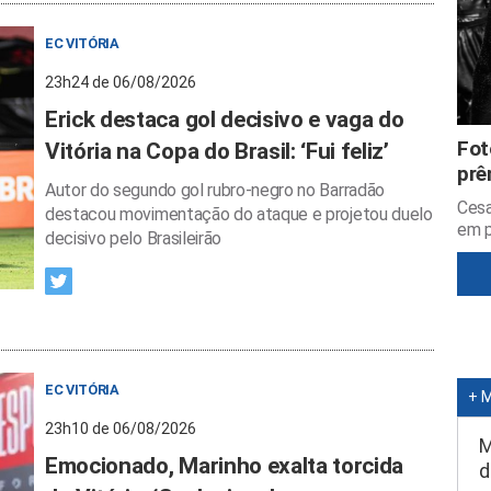
EC VITÓRIA
23h24 de 06/08/2026
Erick destaca gol decisivo e vaga do
Fot
Vitória na Copa do Brasil: ‘Fui feliz’
prê
Autor do segundo gol rubro-negro no Barradão
Cesa
destacou movimentação do ataque e projetou duelo
em p
decisivo pelo Brasileirão
EC VITÓRIA
+ 
23h10 de 06/08/2026
M
Emocionado, Marinho exalta torcida
d