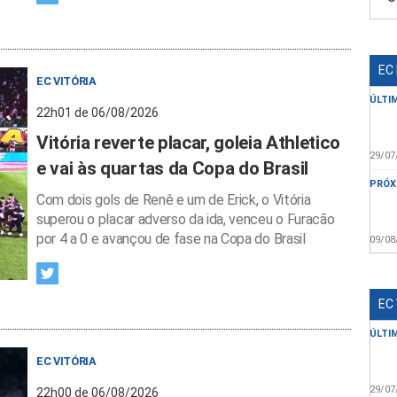
EC
EC VITÓRIA
ÚLTI
22h01 de 06/08/2026
Vitória reverte placar, goleia Athletico
29/07
e vai às quartas da Copa do Brasil
PRÓX
Com dois gols de Renê e um de Erick, o Vitória
superou o placar adverso da ida, venceu o Furacão
por 4 a 0 e avançou de fase na Copa do Brasil
09/08
EC
ÚLTI
EC VITÓRIA
29/07
22h00 de 06/08/2026