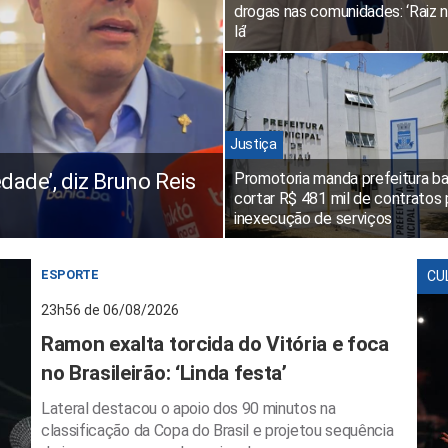
drogas nas comunidades: ‘Raiz 
lá’
Justiça
edade’, diz Bruno Reis
Promotoria manda prefeitura ba
cortar R$ 481 mil de contratos 
inexecução de serviços
ESPORTE
CU
23h56 de 06/08/2026
Ramon exalta torcida do Vitória e foca
no Brasileirão: ‘Linda festa’
Lateral destacou o apoio dos 90 minutos na
classificação da Copa do Brasil e projetou sequência