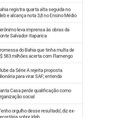
ahia registra quarta alta seguida no
deb e alcança nota 3,8 no Ensino Médio
erônimo leva imprensa às obras da
onte Salvador-Itaparica
romessa do Bahia que tinha multa de
$ 583 milhões acerta com Flamengo
lube da Série A rejeita proposta
ilionária para virar SAF; entenda
anta Casa perde qualificação como
rganização social
Tenho orgulho desse resultado’, diz ex-
ecretária sobre Ideb