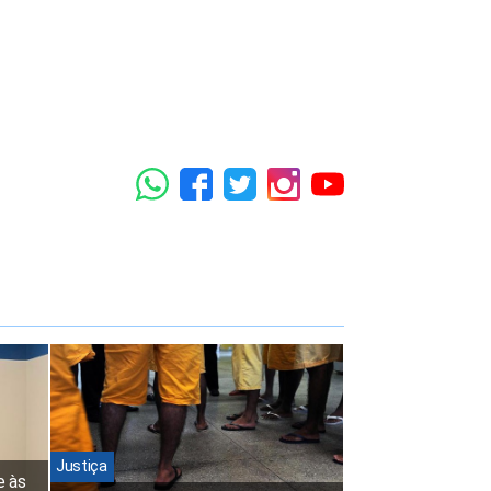
Justiça
e às