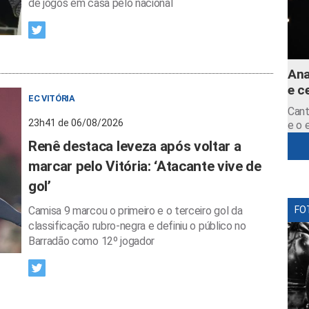
de jogos em casa pelo nacional
Ana
e c
EC VITÓRIA
Cant
23h41 de 06/08/2026
e o 
Renê destaca leveza após voltar a
marcar pelo Vitória: ‘Atacante vive de
gol’
Camisa 9 marcou o primeiro e o terceiro gol da
FO
classificação rubro-negra e definiu o público no
Barradão como 12º jogador