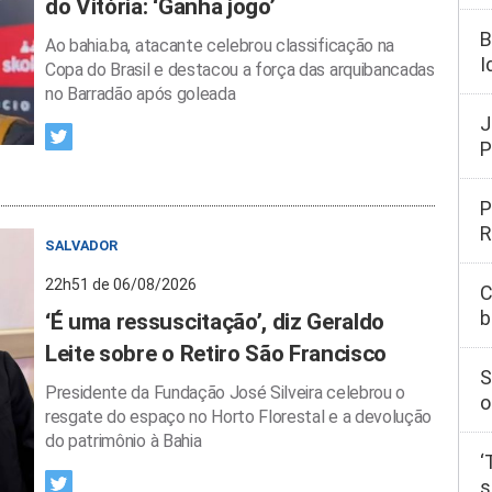
do Vitória: ‘Ganha jogo’
B
Ao bahia.ba, atacante celebrou classificação na
I
Copa do Brasil e destacou a força das arquibancadas
no Barradão após goleada
J
P
P
R
SALVADOR
22h51 de 06/08/2026
C
b
‘É uma ressuscitação’, diz Geraldo
Leite sobre o Retiro São Francisco
S
Presidente da Fundação José Silveira celebrou o
o
resgate do espaço no Horto Florestal e a devolução
do patrimônio à Bahia
‘
s