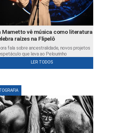
 Mametto vê música como literatura
elebra raízes na Flipelô
ora fala sobre ancestralidade, novos projetos
espetáculo que leva ao Pelourinho
LER TODOS
TOGRAFIA