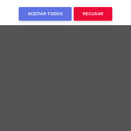
ACEITAR TODOS
RECUSAR
Edson Gomes recebe alta após seis dias
internado em Feira de Santana
Durante o período em que permaneceu na unidade de
saúde, Edson também recebeu cuidados relacionados à
hipertensão
21h36 de 08/08/2026
FAMOSOS