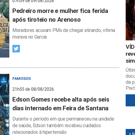
07h39 de 09/08/2026
Pedreiro morre e mulher fica ferida
após tiroteio no Arenoso
Moradores acusam PMs de chegar atirando; vítima
morava no Garcia
VÍD
rev
sim
Últi
docu
FAMOSOS
de p
Pret
21h55 de 08/08/2026
Edson Gomes recebe alta após seis
dias internado em Feira de Santana
Durante o período em que permaneceu na unidade
de saúde, Edson também recebeu cuidados
relacionados à hipertensão
+ 