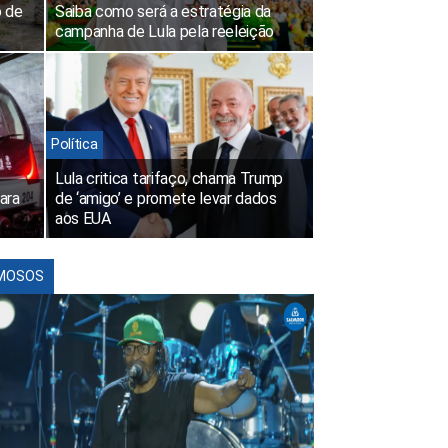
o de
Saiba como será a estratégia da
campanha de Lula pela reeleição
Política
Lula critica tarifaço, chama Trump
ara
de ‘amigo’ e promete levar dados
aos EUA
MOSOS