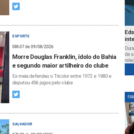
Eds
ESPORTE
int
08h37 de 09/08/2026
Dura
de s
Morre Douglas Franklin, ídolo do Bahia
rela
e segundo maior artilheiro do clube
Ex-meia defendeu o Tricolor entre 1972 e 1980 e
disputou 456 jogos pelo clube
FA
SALVADOR