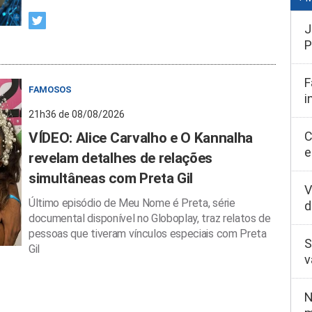
J
P
F
FAMOSOS
i
21h36 de 08/08/2026
C
VÍDEO: Alice Carvalho e O Kannalha
e
revelam detalhes de relações
simultâneas com Preta Gil
V
Último episódio de Meu Nome é Preta, série
d
documental disponível no Globoplay, traz relatos de
pessoas que tiveram vínculos especiais com Preta
S
Gil
v
N