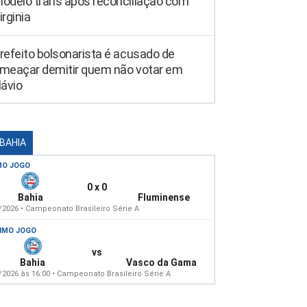
odelo trans após reconciliação com
irginia
refeito bolsonarista é acusado de
meaçar demitir quem não votar em
lávio
 BAHIA
MO JOGO
0 x 0
Bahia
Fluminense
/2026 • Campeonato Brasileiro Série A
IMO JOGO
vs
Bahia
Vasco da Gama
/2026 às 16:00 • Campeonato Brasileiro Série A