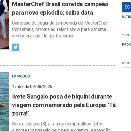
MasterChef Brasil convida campeão
EC
para novo episódio; saiba data
ÚLTI
Campeão da segunda temporada de MasterChef
Confeitaria, retorna ao talent show para dar uma
verdadeira aula de gastronomia
29/07
PRÓX
09/08
FAMOSOS
19h58 de 08/08/2026
Ivete Sangalo posa de biquíni durante
viagem com namorado pela Europa: ‘Tá
zorra!’
Neste sábado (8), a artista compartilhou fotos
durante um passeio pelo país e chamou a atenção