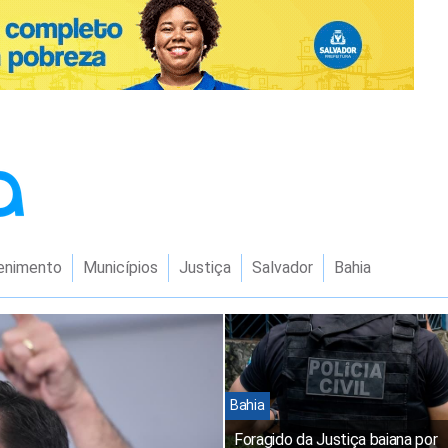
enimento
Municípios
Justiça
Salvador
Bahia
Bahia
Foragido da Justiça baiana por