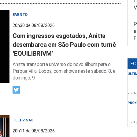
m
V
EVENTO
P
20h30 de 08/08/2026
a
Com ingressos esgotados, Anitta
F
desembarca em São Paulo com turnê
‘EQUILIBRIVM’
EC
Anitta transporta universo do novo álbum para o
Parque Villa-Lobos, com shows neste sábado, 8, e
ÚLTI
domingo, 9
29/07
PRÓX
TELEVISÃO
09/08
20h11 de 08/08/2026