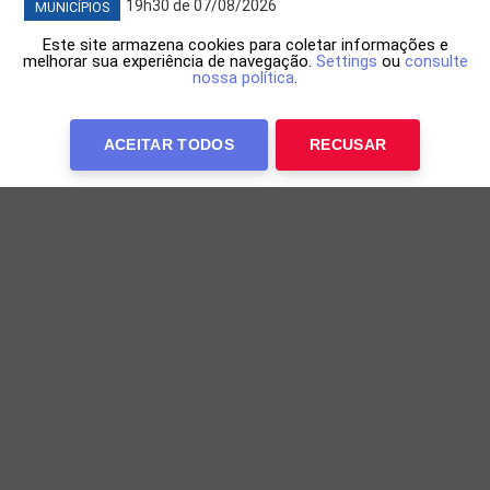
19h30 de 07/08/2026
MUNICÍPIOS
Este site armazena cookies para coletar informações e
melhorar sua experiência de navegação.
Settings
ou
consulte
nossa política
.
ACEITAR TODOS
RECUSAR
Junior Marabá acompanha avanço das
obras do primeiro shopping do Oeste
Realizado na quarta-feira (6), o encontro marcou uma
nova etapa da construção do empreendimento