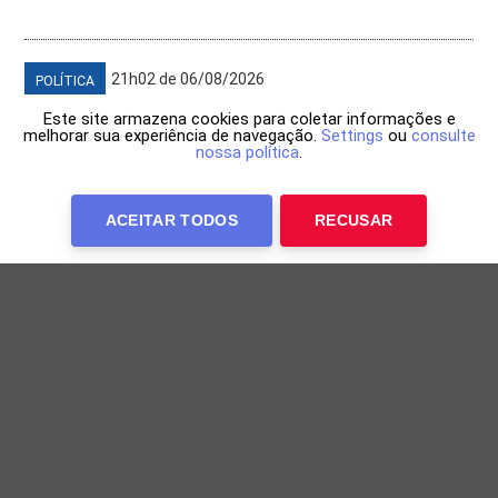
21h02 de 06/08/2026
POLÍTICA
Este site armazena cookies para coletar informações e
melhorar sua experiência de navegação.
Settings
ou
consulte
nossa política
.
ACEITAR TODOS
RECUSAR
Bruno descarta universidade municipal e
destaca avanço da educação
Prefeito cita Ideb, creches e Enem ao comentar
proposta de criação de faculdade pública em Salvador