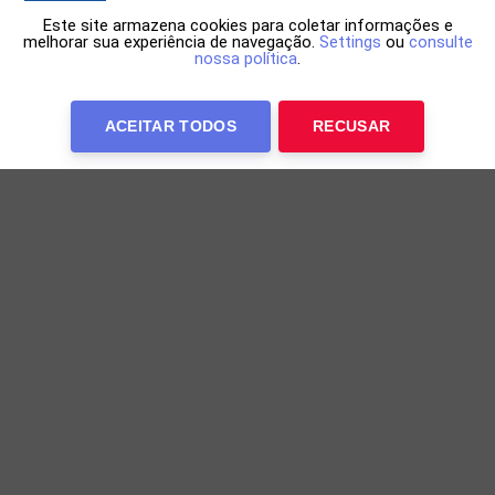
Este site armazena cookies para coletar informações e
melhorar sua experiência de navegação.
Settings
ou
consulte
nossa política
.
ACEITAR TODOS
RECUSAR
Everton Ribeiro desfalca o Bahia após
procedimento na lombar
Meia do Bahia iniciará recuperação no CT Evaristo de
Macedo na próxima semana
17h07 de 06/08/2026
JUSTIÇA