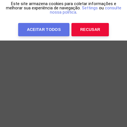
Este site armazena cookies para coletar informações e
melhorar sua experiência de navegação.
Settings
ou
consulte
nossa política
.
ACEITAR TODOS
RECUSAR
Reinaldo Bockor desiste do MasterChef após
picada de aranha
Participante contou que foi ferido durante as gravações
do reality
17h04 de 07/08/2026
TELEVISÃO