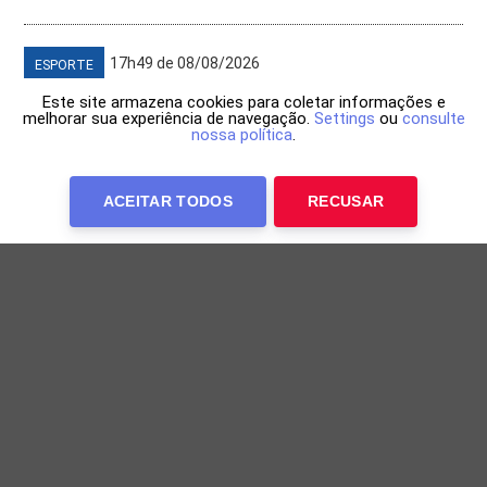
17h49 de 08/08/2026
ESPORTE
Este site armazena cookies para coletar informações e
melhorar sua experiência de navegação.
Settings
ou
consulte
nossa política
.
ACEITAR TODOS
RECUSAR
Lorrane Oliveira conquista ouro nas barras
assimétricas no Brasileiro de Ginástica
Ginasta foi a última competidora a entrar em ação nas
barras assimétricas