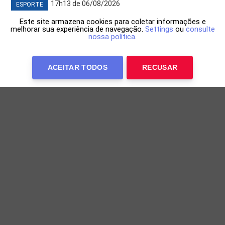
17h13 de 06/08/2026
ESPORTE
Este site armazena cookies para coletar informações e
melhorar sua experiência de navegação.
Settings
ou
consulte
nossa política
.
ACEITAR TODOS
RECUSAR
Everton Ribeiro desfalca o Bahia após
procedimento na lombar
Meia do Bahia iniciará recuperação no CT Evaristo de
Macedo na próxima semana