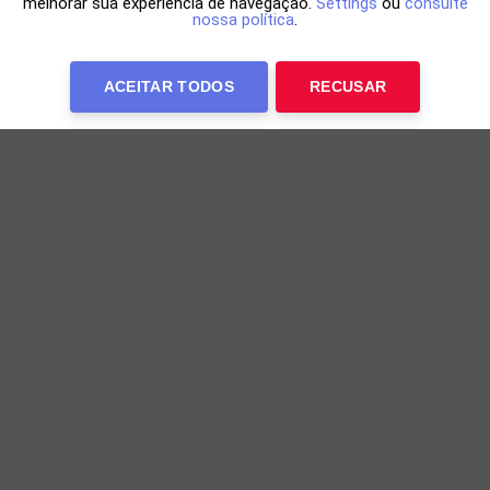
melhorar sua experiência de navegação.
Settings
ou
consulte
nossa política
.
ACEITAR TODOS
RECUSAR
‘Não é uma decisão pessoal’, afirmou Muniz
sobre apoio a Neto
Muniz diz que decisão segue orientação do grupo
19h22 de 05/08/2026
EC VITÓRIA