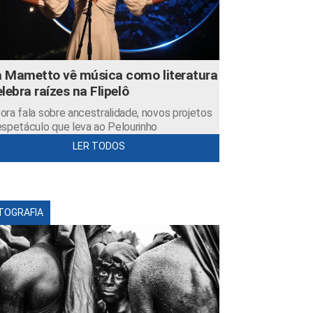
 Mametto vê música como literatura
elebra raízes na Flipelô
ora fala sobre ancestralidade, novos projetos
espetáculo que leva ao Pelourinho
LER TODOS
TOGRAFIA