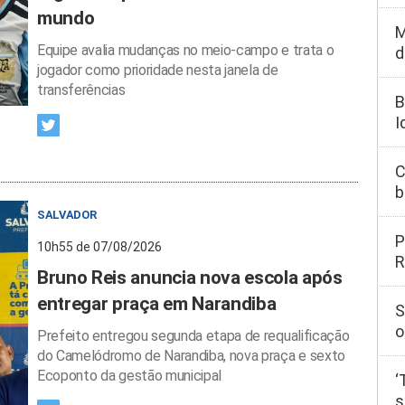
mundo
M
Equipe avalia mudanças no meio-campo e trata o
d
jogador como prioridade nesta janela de
transferências
B
I
C
b
SALVADOR
P
10h55 de 07/08/2026
R
Bruno Reis anuncia nova escola após
entregar praça em Narandiba
S
o
Prefeito entregou segunda etapa de requalificação
do Camelódromo de Narandiba, nova praça e sexto
Ecoponto da gestão municipal
‘
s