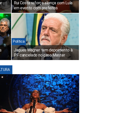
or
Rui Costa reforça aliança com Lula
em evento com prefeitos
Política
s
Jaques Wagner tem depoimento à
PF cancelado no caso Master
LTURA