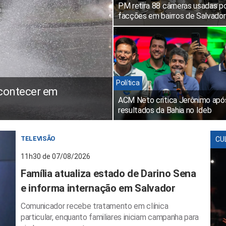
PM retira 88 câmeras usadas p
facções em bairros de Salvador
Política
acontecer em
ACM Neto critica Jerônimo apó
resultados da Bahia no Ideb
TELEVISÃO
CU
11h30 de 07/08/2026
Família atualiza estado de Darino Sena
e informa internação em Salvador
Comunicador recebe tratamento em clínica
particular, enquanto familiares iniciam campanha para