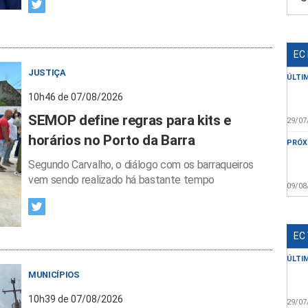
EC
JUSTIÇA
ÚLTI
10h46 de 07/08/2026
SEMOP define regras para kits e
29/07
horários no Porto da Barra
PRÓX
Segundo Carvalho, o diálogo com os barraqueiros
vem sendo realizado há bastante tempo
09/08
EC
ÚLTI
MUNICÍPIOS
10h39 de 07/08/2026
29/07