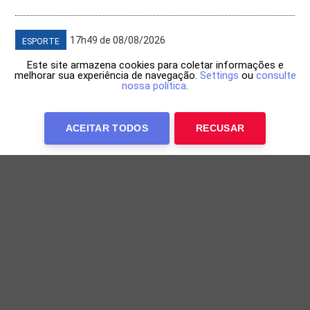
17h49 de 08/08/2026
ESPORTE
Este site armazena cookies para coletar informações e
melhorar sua experiência de navegação.
Settings
ou
consulte
nossa política
.
ACEITAR TODOS
RECUSAR
Lorrane Oliveira conquista ouro nas barras
assimétricas no Brasileiro de Ginástica
Ginasta foi a última competidora a entrar em ação nas
barras assimétricas