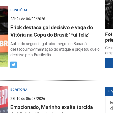
EC VITÓRIA
23h24 de 06/08/2026
Erick destaca gol decisivo e vaga do
Fot
Vitória na Copa do Brasil: ‘Fui feliz’
prê
Autor do segundo gol rubro-negro no Barradão
Cesa
destacou movimentação do ataque e projetou duelo
em p
decisivo pelo Brasileirão
EC VITÓRIA
+ 
23h10 de 06/08/2026
M
Emocionado, Marinho exalta torcida
d