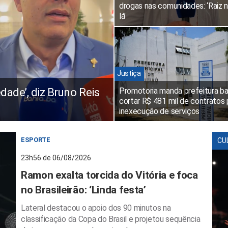
drogas nas comunidades: ‘Raiz 
lá’
Justiça
edade’, diz Bruno Reis
Promotoria manda prefeitura ba
cortar R$ 481 mil de contratos 
inexecução de serviços
ESPORTE
CU
23h56 de 06/08/2026
Ramon exalta torcida do Vitória e foca
no Brasileirão: ‘Linda festa’
Lateral destacou o apoio dos 90 minutos na
classificação da Copa do Brasil e projetou sequência