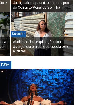
não é
Justiça alerta para risco de colapso
do Conjunto Penal de Serrinha
Salvador
iana
Aladilce cobra explicações por
por
divergência em obra de escola para
autistas
LTURA