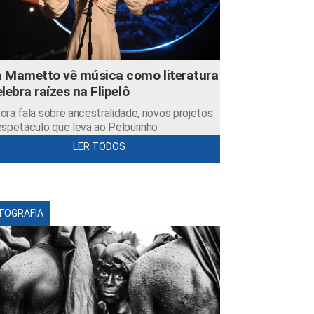
 Mametto vê música como literatura
elebra raízes na Flipelô
ora fala sobre ancestralidade, novos projetos
espetáculo que leva ao Pelourinho
LER TODOS
TOGRAFIA