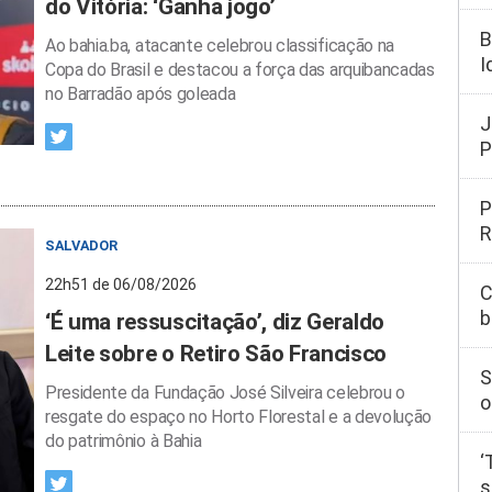
do Vitória: ‘Ganha jogo’
B
Ao bahia.ba, atacante celebrou classificação na
I
Copa do Brasil e destacou a força das arquibancadas
no Barradão após goleada
J
P
P
R
SALVADOR
22h51 de 06/08/2026
C
b
‘É uma ressuscitação’, diz Geraldo
Leite sobre o Retiro São Francisco
S
Presidente da Fundação José Silveira celebrou o
o
resgate do espaço no Horto Florestal e a devolução
do patrimônio à Bahia
‘
s