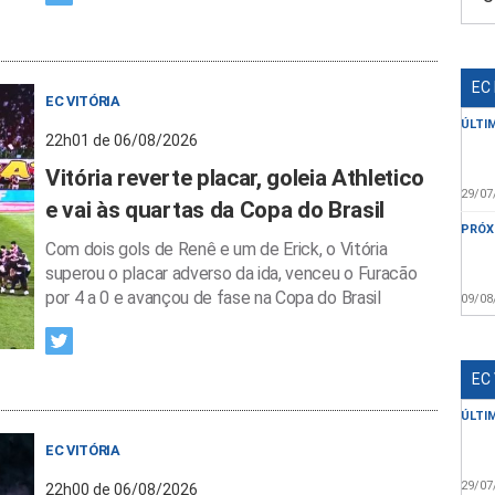
EC
EC VITÓRIA
ÚLTI
22h01 de 06/08/2026
Vitória reverte placar, goleia Athletico
29/07
e vai às quartas da Copa do Brasil
PRÓX
Com dois gols de Renê e um de Erick, o Vitória
superou o placar adverso da ida, venceu o Furacão
por 4 a 0 e avançou de fase na Copa do Brasil
09/08
EC
ÚLTI
EC VITÓRIA
29/07
22h00 de 06/08/2026