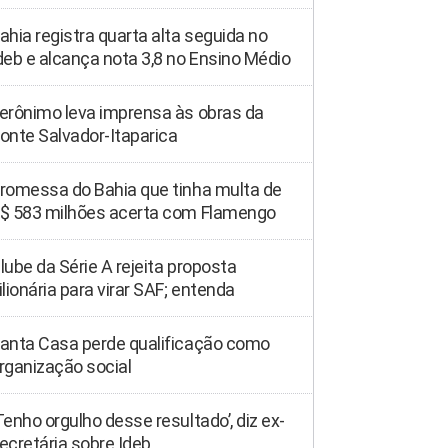
ahia registra quarta alta seguida no
deb e alcança nota 3,8 no Ensino Médio
erônimo leva imprensa às obras da
onte Salvador-Itaparica
romessa do Bahia que tinha multa de
$ 583 milhões acerta com Flamengo
lube da Série A rejeita proposta
ilionária para virar SAF; entenda
anta Casa perde qualificação como
rganização social
Tenho orgulho desse resultado’, diz ex-
ecretária sobre Ideb