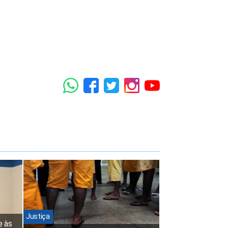
Justiça
e às