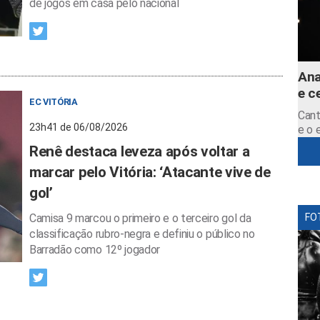
de jogos em casa pelo nacional
Ana
e c
EC VITÓRIA
Cant
23h41 de 06/08/2026
e o 
Renê destaca leveza após voltar a
marcar pelo Vitória: ‘Atacante vive de
gol’
Camisa 9 marcou o primeiro e o terceiro gol da
FO
classificação rubro-negra e definiu o público no
Barradão como 12º jogador