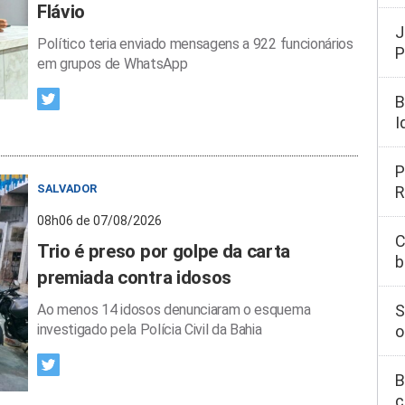
Flávio
J
Político teria enviado mensagens a 922 funcionários
P
em grupos de WhatsApp
B
I
P
SALVADOR
R
08h06 de 07/08/2026
C
Trio é preso por golpe da carta
b
premiada contra idosos
Ao menos 14 idosos denunciaram o esquema
S
investigado pela Polícia Civil da Bahia
o
B
c