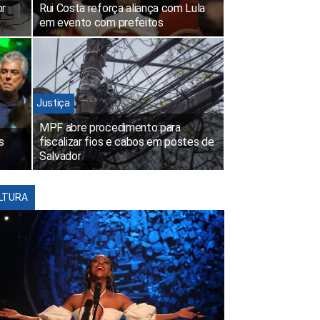
or
Rui Costa reforça aliança com Lula
em evento com prefeitos
Justiça
MPF abre procedimento para
s
fiscalizar fios e cabos em postes de
Salvador
LTURA