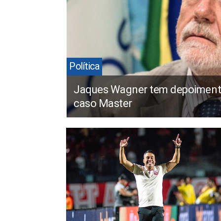
Política
Jaques Wagner tem depoiment
caso Master