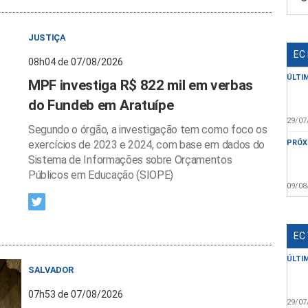
JUSTIÇA
EC
08h04 de 07/08/2026
ÚLTI
MPF investiga R$ 822 mil em verbas
do Fundeb em Aratuípe
29/07
Segundo o órgão, a investigação tem como foco os
exercícios de 2023 e 2024, com base em dados do
PRÓX
Sistema de Informações sobre Orçamentos
Públicos em Educação (SIOPE)
09/08
EC
ÚLTI
SALVADOR
07h53 de 07/08/2026
29/07