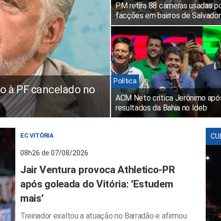
PM retira 88 câmeras usadas p
facções em bairros de Salvador
Política
o à PF cancelado no
ACM Neto critica Jerônimo apó
resultados da Bahia no Ideb
EC VITÓRIA
CU
08h26 de 07/08/2026
Jair Ventura provoca Athletico-PR
após goleada do Vitória: ‘Estudem
mais’
Treinador exaltou a atuação no Barradão e afirmou