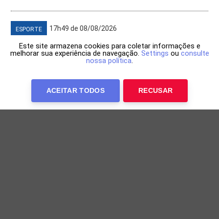
17h49 de 08/08/2026
ESPORTE
Este site armazena cookies para coletar informações e
melhorar sua experiência de navegação.
Settings
ou
consulte
nossa política
.
ACEITAR TODOS
RECUSAR
Lorrane Oliveira conquista ouro nas barras
assimétricas no Brasileiro de Ginástica
Ginasta foi a última competidora a entrar em ação nas
barras assimétricas