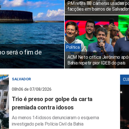
PM retira 88 câmeras usadas p
facções em bairros de Salvador
Política
o será o fim de
ACM Neto critica Jerônimo apó
Bahia repetir pior IDEB do país
SALVADOR
CU
08h06 de 07/08/2026
Trio é preso por golpe da carta
premiada contra idosos
Ao menos 14 idosos denunciaram o esquema
investigado pela Polícia Civil da Bahia