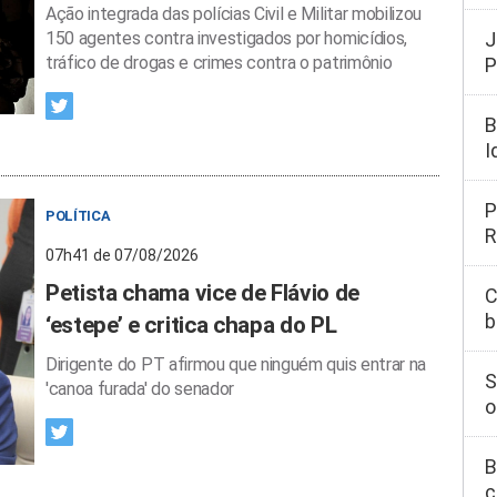
Ação integrada das polícias Civil e Militar mobilizou
150 agentes contra investigados por homicídios,
J
tráfico de drogas e crimes contra o patrimônio
P
B
I
P
POLÍTICA
R
07h41 de 07/08/2026
Petista chama vice de Flávio de
C
b
‘estepe’ e critica chapa do PL
Dirigente do PT afirmou que ninguém quis entrar na
S
'canoa furada' do senador
o
B
c