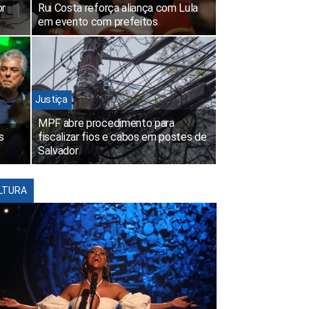
or
Rui Costa reforça aliança com Lula
em evento com prefeitos
Justiça
MPF abre procedimento para
s
fiscalizar fios e cabos em postes de
Salvador
LTURA