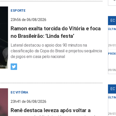
ESPORTE
23h56 de 06/08/2026
EC
Ramon exalta torcida do Vitória e foca
ÚLTI
no Brasileirão: ‘Linda festa’
Lateral destacou o apoio dos 90 minutos na
29/07
classificação da Copa do Brasil e projetou sequência
PRÓX
de jogos em casa pelo nacional
09/08
EC
EC VITÓRIA
ÚLTI
23h41 de 06/08/2026
Renê destaca leveza após voltar a
29/07