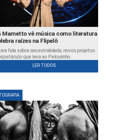
 Mametto vê música como literatura
elebra raízes na Flipelô
ora fala sobre ancestralidade, novos projetos
espetáculo que leva ao Pelourinho
LER TODOS
TOGRAFIA