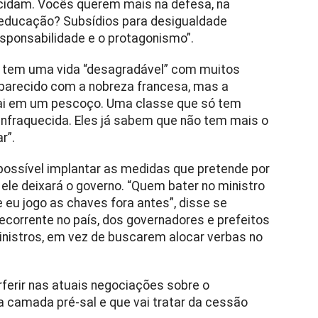
ecidam. Vocês querem mais na defesa, na
 educação? Subsídios para desigualdade
sponsabilidade e o protagonismo”.
o tem uma vida “desagradável” com muitos
á parecido com a nobreza francesa, mas a
a cai em um pescoço. Uma classe que só tem
 enfraquecida. Eles já sabem que não tem mais o
r”.
r possível implantar as medidas que pretende por
, ele deixará o governo. “Quem bater no ministro
 eu jogo as chaves fora antes”, disse se
 recorrente no país, dos governadores e prefeitos
inistros, em vez de buscarem alocar verbas no
ferir nas atuais negociações sobre o
a camada pré-sal e que vai tratar da cessão