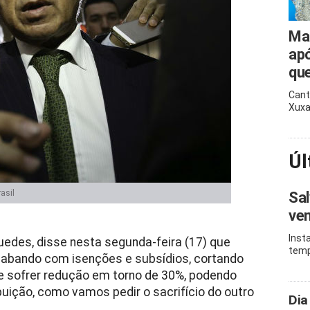
Ma
apó
que
Cant
Xuxa
Úl
asil
Sal
ven
Inst
uedes, disse nesta segunda-feira (17) que
temp
acabando com isenções e subsídios, cortando
ve sofrer redução em torno de 30%, podendo
buição, como vamos pedir o sacrifício do outro
Dia