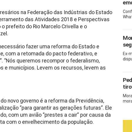
emo
Conf
esários na Federação das Indústrias do Estado
What
Encerramento das Atividades 2018 e Perspectivas
prefeito do Rio Marcelo Crivella e o
zel.
Mor
seg
necessário fazer uma reforma do Estado e
de, com a retomada do pacto federativo, e
Ex-m
disp
ral”. “Nós queremos recompor o federalismo,
os e municípios. Levem os recursos, levem as
Ped
tir
Mora
do novo governo é a reforma da Previdência,
mora
lização “para garantir as gerações futuras”. Ele
do, com um avião “prestes a cair” por causa da
nta com o envelhecimento da população.