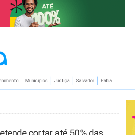
enimento
Municípios
Justiça
Salvador
Bahia
retende cortar até 50% das