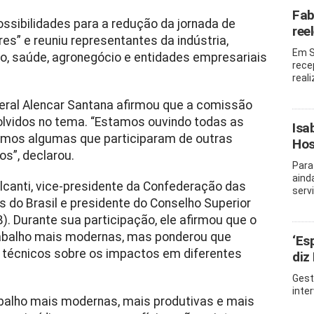
Fab
ssibilidades para a redução da jornada de
ree
s” e reuniu representantes da indústria,
Em S
ro, saúde, agronegócio e entidades empresariais
rece
real
eral
Alencar Santana
afirmou que a comissão
olvidos no tema. “Estamos ouvindo todas as
Isa
uvimos algumas que participaram de outras
Hos
s”, declarou.
Para
aind
lcanti, vice-presidente da Confederação das
serv
 do Brasil e presidente do Conselho Superior
. Durante sua participação, ele afirmou que o
rabalho mais modernas, mas ponderou que
‘Es
técnicos sobre os impactos em diferentes
diz
Gest
inte
abalho mais modernas, mais produtivas e mais