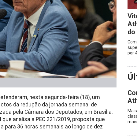
Vit
Ath
do 
Com 
supe
por 
Úl
Con
defenderam, nesta segunda-feira (18), um
Ath
ctos da redução da jornada semanal de
Mais
lizada pela Câmara dos Deputados, em Brasília.
clas
 que analisa a PEC 221/2019, proposta que
mais
ia para 36 horas semanais ao longo de dez