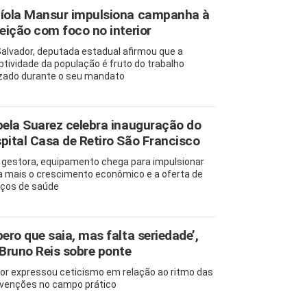
íola Mansur impulsiona campanha à
leição com foco no interior
alvador, deputada estadual afirmou que a
ptividade da população é fruto do trabalho
izado durante o seu mandato
bela Suarez celebra inauguração do
pital Casa de Retiro São Francisco
 gestora, equipamento chega para impulsionar
a mais o crescimento econômico e a oferta de
iços de saúde
pero que saia, mas falta seriedade’,
 Bruno Reis sobre ponte
or expressou ceticismo em relação ao ritmo das
rvenções no campo prático