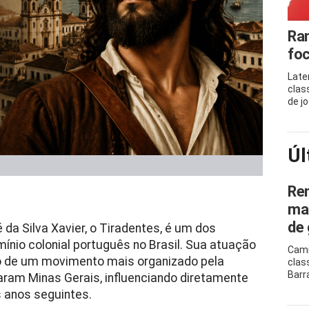
Ram
foc
Late
clas
de j
Úl
Ren
mar
de 
da Silva Xavier, o Tiradentes, é um dos
mínio colonial português no Brasil. Sua atuação
Cami
cio de um movimento mais organizado pela
clas
Barr
aram Minas Gerais, influenciando diretamente
 anos seguintes.