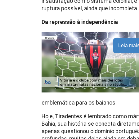
insatisfação com o sistema colonial, 
ruptura possível, ainda que incomplet
Da repressão à independência
Leia mai
emblemática para os baianos.
Hoje, Tiradentes é lembrado como mártir
Bahia, sua história se conecta diretam
apenas questionou o domínio portugu
profundas, muitas delas ainda em deb