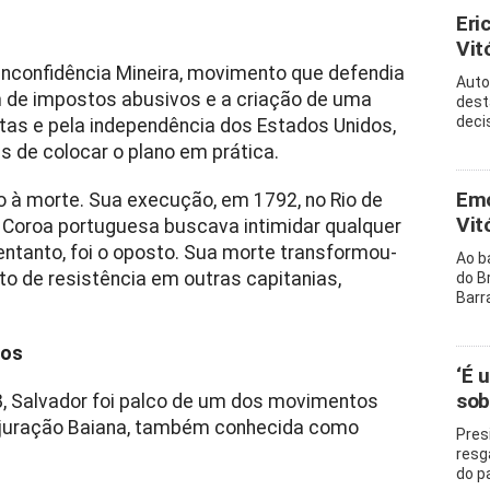
Eri
Vitó
 Inconfidência Mineira, movimento que defendia
Auto
im de impostos abusivos e a criação de uma
dest
decis
istas e pela independência dos Estados Unidos,
s de colocar o plano em prática.
Emo
o à morte. Sua execução, em 1792, no Rio de
Vit
 a Coroa portuguesa buscava intimidar qualquer
o entanto, foi o oposto. Sua morte transformou-
Ao b
o de resistência em outras capitanias,
do B
Barr
ios
‘É 
sob
 Salvador foi palco de um dos movimentos
Conjuração Baiana, também conhecida como
Pres
resg
do p