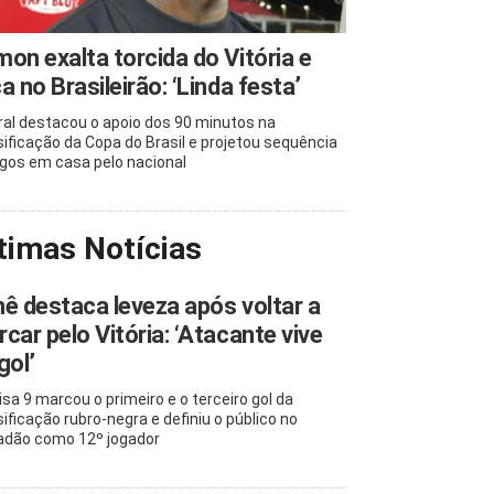
on exalta torcida do Vitória e
a no Brasileirão: ‘Linda festa’
ral destacou o apoio dos 90 minutos na
sificação da Copa do Brasil e projetou sequência
ogos em casa pelo nacional
timas Notícias
ê destaca leveza após voltar a
car pelo Vitória: ‘Atacante vive
gol’
sa 9 marcou o primeiro e o terceiro gol da
sificação rubro-negra e definiu o público no
adão como 12º jogador