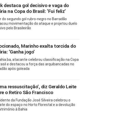
ck destaca gol decisivo e vaga do
ria na Copa do Brasil: ‘Fui feliz’
r do segundo gol rubro-negro no Barradão
acou movimentação do ataque e projetou duelo
ivo pelo Brasileirão
cionado, Marinho exalta torcida do
ória: ‘Ganha jogo’
ahia.ba, atacante celebrou classificação na Copa
rasil e destacou a força das arquibancadas no
adão após goleada
uma ressuscitação’, diz Geraldo Leite
re o Retiro São Francisco
idente da Fundação José Silveira celebrou o
ate do espaço no Horto Florestal e a devolução
atrimônio à Bahia