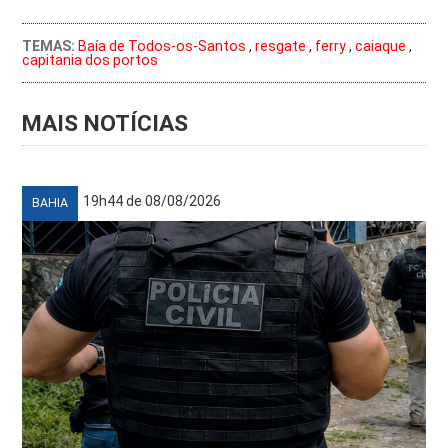
TEMAS:
Baía de Todos-os-Santos
,
resgate
,
ferry
,
caiaque
,
capitania dos portos
MAIS NOTÍCIAS
19h44 de 08/08/2026
BAHIA