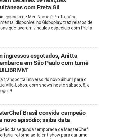
elam detalhes de relações
ultâneas com Preta Gil
mo episódio de Meu Nome é Preta, série
mental disponível no Globoplay, traz relatos de
oas que tiveram vínculos especiais com Preta
 ingressos esgotados, Anitta
embarca em São Paulo com turnê
UILIBRIVM’
ta transporta universo do novo álbum para o
ue Villa-Lobos, com shows neste sábado, 8, e
ngo, 9
terChef Brasil convida campeão
a novo episódio; saiba data
eão da segunda temporada de MasterChef
eitaria, retorna ao talent show para dar uma