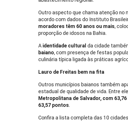
abastecimento regional.
Outro aspecto que chama atenção no m
acordo com dados do
Instituto Brasile
moradores têm 60 anos ou mais
, col
proporção de idosos na Bahia.
A
identidade cultural
da cidade també
baiano
, com presença de festas popula
culinária típica ligada às práticas agríco
Lauro de Freitas bem na fita
Outros municípios baianos também apa
estadual de qualidade de vida. Entre e
Metropolitana de Salvador, com 63,76
63,57 pontos
.
Confira a lista completa das 10 cidade