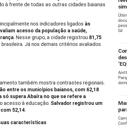
rev
ndo à frente de todas as outras cidades baianas
sim
Últi
docu
incipalmente nos indicadores ligados
às
pess
valiam acesso da população a saúde,
Gil
urança
. Nesse grupo, a cidade registrou
81,75
brasileira. Já nos demais critérios avaliados
Com
des
‘EQ
Anit
Parq
ntamento também mostra contrastes regionais.
domi
ão entre os municípios baianos, com 62,18
a só supera Abaíra no que se refere a
Mas
a o acesso à educação.
Salvador registrou um
par
u com 52,14
.
Camp
suas características
Conf