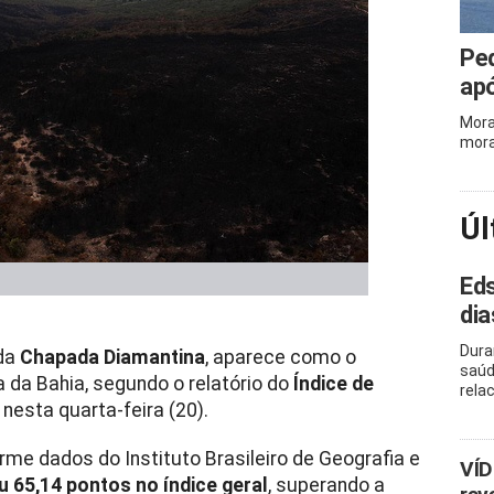
Ped
apó
Mora
mora
Úl
Eds
dia
Dura
 da
Chapada Diamantina
, aparece como o
saúd
 da Bahia, segundo o relatório do
Índice de
rela
 nesta quarta-feira (20).
orme dados do Instituto Brasileiro de Geografia e
VÍD
 65,14 pontos no índice geral
, superando a