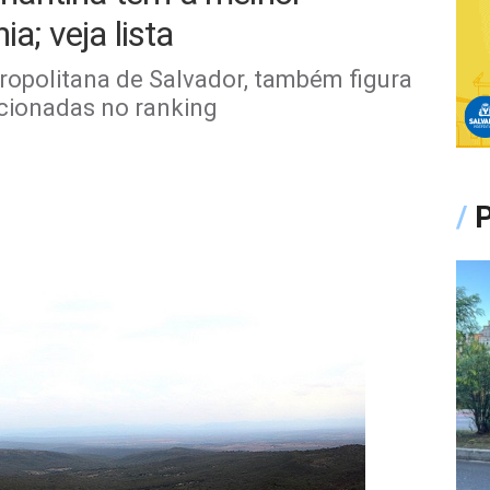
a; veja lista
tropolitana de Salvador, também figura
icionadas no ranking
/
P