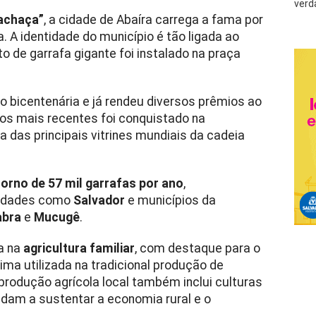
verd
cachaça”
, a cidade de Abaíra carrega a fama por
. A identidade do município é tão ligada ao
de garrafa gigante foi instalado na praça
 bicentenária e já rendeu diversos prêmios ao
os mais recentes foi conquistado na
a das principais vitrines mundiais da cadeia
torno de 57 mil garrafas por ano
,
cidades como
Salvador
e municípios da
abra
e
Mucugê
.
a na
agricultura familiar
, com destaque para o
ima utilizada na tradicional produção de
produção agrícola local também inclui culturas
judam a sustentar a economia rural e o