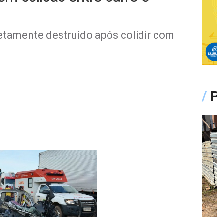
etamente destruído após colidir com
/
P