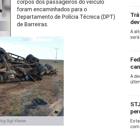
corpos dos passageiros do veículo
foram encaminhados para o
Trá
Departamento de Polícia Técnica (DPT)
dev
de Barreiras.
A al
será
Fed
can
A de
últi
STJ
per
Esta
og Sigi Vilares
com 