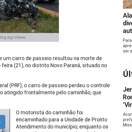
Ala
div
aut
og Sigi Vilares
Para
apre
ser 
 um carro de passeio resultou na morte de
eira (21), no distrito Novo Paraná, situado no
Úl
ral (PRF), o carro de passeio perdeu o controle
Je
o atingido frontalmente pelo caminhão, que
Ro
‘Vi
O motorista do caminhão foi
Acom
encaminhado para a Unidade de Pronto
pref
s
Miss
Atendimento do município, enquanto os