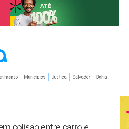
enimento
Municípios
Justiça
Salvador
Bahia
m colisão entre carro e