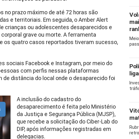
s no prazo máximo de até 72 horas são
Vol
as e territoriais. Em seguida, o Amber Alert
mai
de crianças ou adolescentes desaparecidos e
ran
 corporal grave ou morte. A ferramenta
Meio
 e os quatro casos reportados tiveram sucesso,
pass
s sociais Facebook e Instagram, por meio do
Pol
 pessoas com perfis nessas plataformas
lig
m de distância do local onde o desaparecido foi
Inve
tráf
A inclusão do cadastro do
desaparecimento é feita pelo Ministério
s
Vit
da Justiça e Segurança Pública (MJSP),
mat
que recebe a solicitação do Ciber-Lab do
Rubr
DIP, após informações registradas em
retr
delegacias.