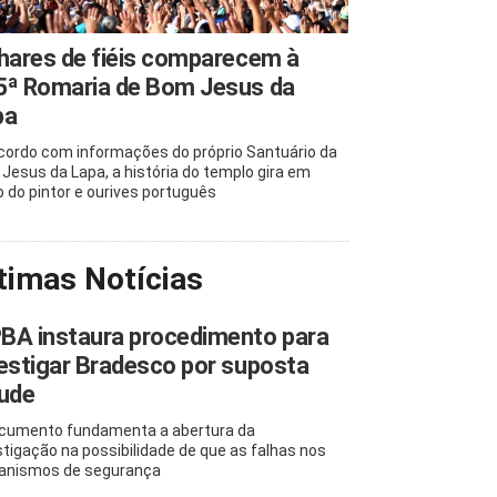
hares de fiéis comparecem à
5ª Romaria de Bom Jesus da
pa
cordo com informações do próprio Santuário da
Jesus da Lapa, a história do templo gira em
o do pintor e ourives português
timas Notícias
BA instaura procedimento para
estigar Bradesco por suposta
aude
cumento fundamenta a abertura da
stigação na possibilidade de que as falhas nos
nismos de segurança