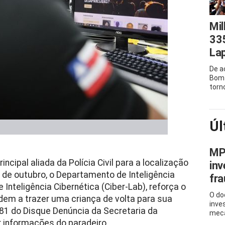
Mil
33
La
De a
Bom 
torn
Úl
MP
cipal aliada da Polícia Civil para a localização
inv
de outubro, o Departamento de Inteligência
fr
e Inteligência Cibernética (Ciber-Lab), reforça o
O do
dem a trazer uma criança de volta para sua
inve
181 do Disque Denúncia da Secretaria da
meca
 informações do paradeiro.