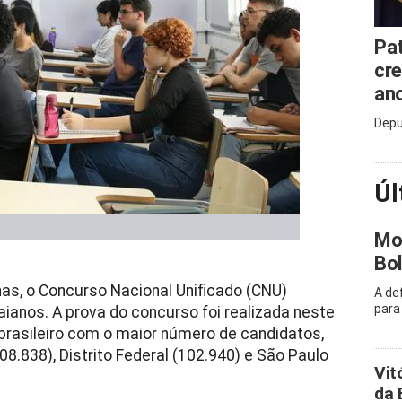
Pat
cre
an
Depu
Úl
Mor
Bol
as, o Concurso Nacional Unificado (CNU)
A de
para
aianos. A prova do concurso foi realizada neste
 brasileiro com o maior número de candidatos,
8.838), Distrito Federal (102.940) e São Paulo
Vit
da 