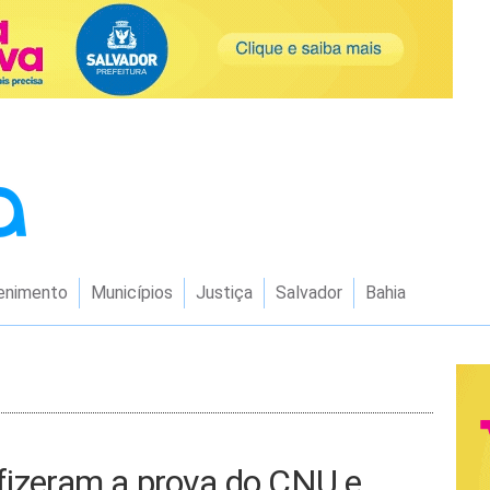
enimento
Municípios
Justiça
Salvador
Bahia
 fizeram a prova do CNU e