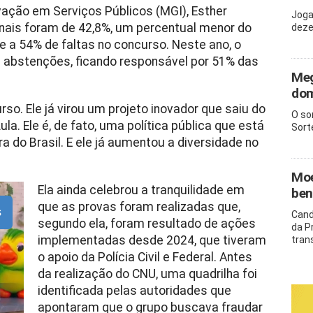
vação em Serviços Públicos (MGI), Esther
Joga
nais foram de 42,8%, um percentual menor do
deze
 a 54% de faltas no concurso. Neste ano, o
 abstenções, ficando responsável por 51% das
Meg
dom
o. Ele já virou um projeto inovador que saiu do
O so
la. Ele é, de fato, uma política pública que está
Sort
a do Brasil. E ele já aumentou a diversidade no
Moe
Ela ainda celebrou a tranquilidade em
ben
que as provas foram realizadas que,
s
Cand
segundo ela, foram resultado de ações
da P
implementadas desde 2024, que tiveram
tran
o apoio da Polícia Civil e Federal. Antes
da realização do CNU, uma quadrilha foi
identificada pelas autoridades que
apontaram que o grupo buscava fraudar