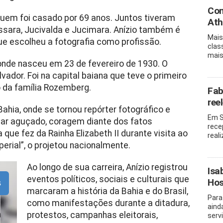
Con
quem foi casado por 69 anos. Juntos tiveram
Ath
Jussara, Jucivalda e Jucimara. Anízio também é
Mais
que escolheu a fotografia como profissão.
clas
mais
 onde nasceu em 23 de fevereiro de 1930. O
ador. Foi na capital baiana que teve o primeiro
o da família Rozemberg.
Fab
ree
ahia, onde se tornou repórter fotográfico e
Em S
har aguçado, coragem diante dos fatos
rece
a que fez da Rainha Elizabeth II durante visita ao
real
perial”, o projetou nacionalmente.
Ao longo de sua carreira, Anízio registrou
Isa
eventos políticos, sociais e culturais que
Hos
s
marcaram a história da Bahia e do Brasil,
Para
como manifestações durante a ditadura,
aind
protestos, campanhas eleitorais,
serv