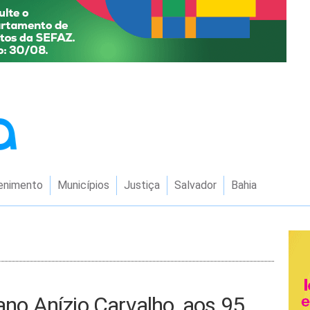
enimento
Municípios
Justiça
Salvador
Bahia
ano Anízio Carvalho, aos 95