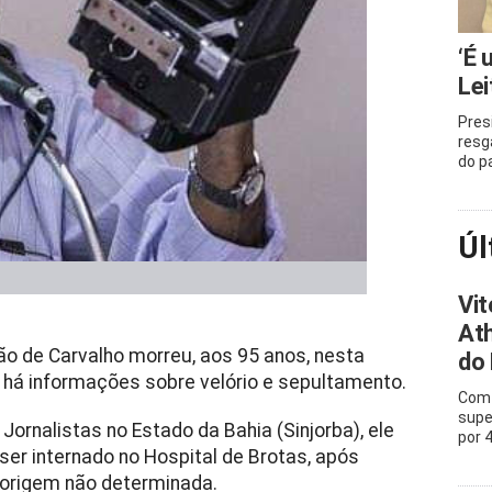
‘É 
Lei
Pres
resg
do p
Úl
Vit
Ath
são de Carvalho m
orreu, aos 95 anos, nesta
do 
o há informações sobre velório e sepultamento.
Com 
supe
ornalistas no Estado da Bahia (Sinjorba), ele
por 
er internado no Hospital de Brotas, após
 origem não determinada.