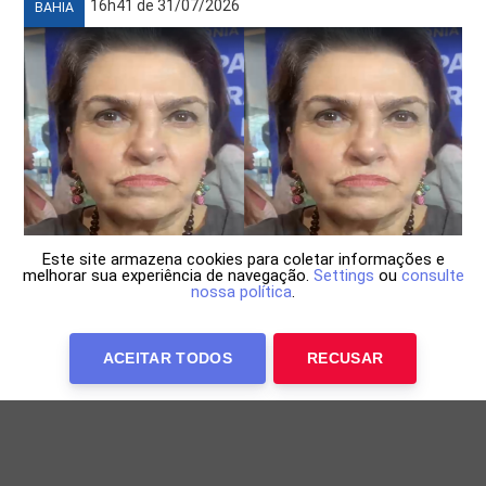
16h41 de 31/07/2026
BAHIA
Este site armazena cookies para coletar informações e
melhorar sua experiência de navegação.
Settings
ou
consulte
nossa política
.
Ministra das Mulheres destaca cerco a
agressores e anuncia investimentos na Bahia
ACEITAR TODOS
RECUSAR
Márcia Lopes aproveitou agenda em Salvador para
anunciar expansão de equipamentos de proteção à
mulher no interior do estado